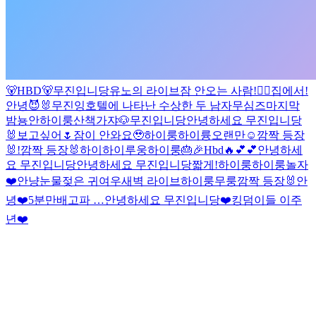
🐻HBD🐻
무진입니당
유노의 라이브
잠 안오는 사람!
✌🏻
집에서!
안녕
😈🐰
무진잉
호텔에 나타난 수상한 두 남자
무심즈
마지막
밤
뇽안
하이룽
산책가쟈🐶
무진입니당
안녕하세요 무진입니당
🐰
보고싶어🌷
잠이 안와요🥹
하이룽
하이륭
오랜만☺️
깜짝 등장
🐰!
깜짝 등장🐰
하이
하이루웅
하이룽
🎂🎉
Hbd
🔥
💕
💕
안녕하세
요 무진입니당
안녕하세요 무진입니당
짧게!
하이룽
하이룽
놀자
❤️
안냥
눈물젖은 귀여우
새벽 라이브
하이룽
무룽
깜짝 등장🐰
안
녕❤️
5분만
배고파 …
안녕하세요 무진입니당
❤️킹덤이들 이주
년❤️