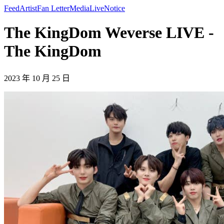
Feed
Artist
Fan Letter
Media
Live
Notice
The KingDom Weverse LIVE -
The KingDom
2023 年 10 月 25 日