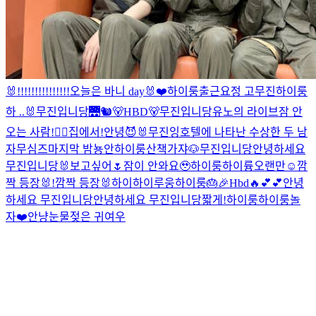
🐰!!!!!!!!!!!!!!!
오늘은 바니 day🐰❤️
하이룽
출근요정 고무진
하이룽
하 ..
🐰
무진입니당
🌉🐿️
🐻HBD🐻
무진입니당
유노의 라이브
잠 안
오는 사람!
✌🏻
집에서!
안녕
😈🐰
무진잉
호텔에 나타난 수상한 두 남
자
무심즈
마지막 밤
뇽안
하이룽
산책가쟈🐶
무진입니당
안녕하세요
무진입니당
🐰
보고싶어🌷
잠이 안와요🥹
하이룽
하이륭
오랜만☺️
깜
짝 등장🐰!
깜짝 등장🐰
하이
하이루웅
하이룽
🎂🎉
Hbd
🔥
💕
💕
안녕
하세요 무진입니당
안녕하세요 무진입니당
짧게!
하이룽
하이룽
놀
자❤️
안냥
눈물젖은 귀여우