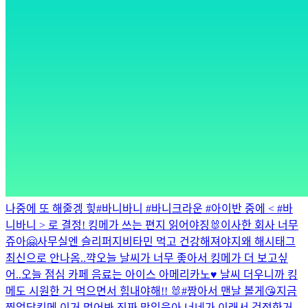
나중에 또 해줄겡 힣
#바니바니 #바니크라운 #아이반 중에 < #바
니바니 > 로 결정! 킹메가 쓰는 편지 읽어야징🐰
이사한 회사 너무
쥬아🤗
사무실엔 슬리퍼지
비타민 먹고 건강해져야지
왜 해시태그
최신으로 안나옴..
꺅
오늘 날씨가 너무 좋아서 킹메가 더 보고싶
어..
오늘 점심 카페 음료는 아이스 아메리카노♥️ 날씨 더우니까 킹
메도 시원한 거 먹으면서 힘내야해!! 🐰
#짱아서 맨날 볼게😘
지금
찍었당
킹메 이거 먹어봐 진짜 맛있음
아 너네가 이래서 걱정한거