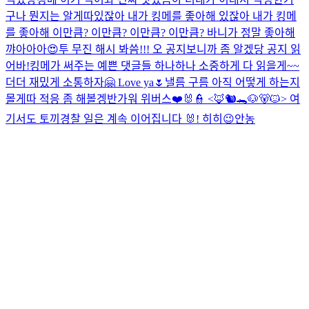
구나 뭔지는 알게따
있잖아 내가 킹메를 좋아해 있잖아 내가 킹메
를 좋아해 이만큼? 이만큼? 이만큼? 이만큼? 바니가 정말 좋아해
꺄아아아😍
투 무진 해시 봐씀!!!
오 공지보니까 좀 알겠당 공지 읽
어바!
킹메가 써주는 예쁜 댓글들 하나하나 소중하게 다 읽을게~~
더더 재밌게 소통하자🤗 Love ya🌷
낼름 구름
아직 어떻게 하는지
몰게따 적응 좀 해볼겡
반가워 위버스❤️
🐰👮 <🦊🐿️🐊🐶🐻🐱> 여
기서도 토끼경찰 일은 계속 이어집니다 🐰! 히히
😉
안농