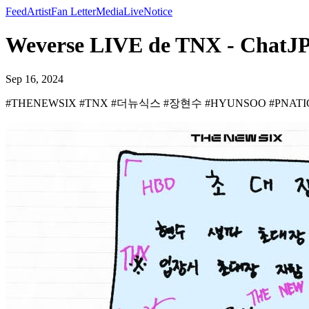
Feed
Artist
Fan Letter
Media
Live
Notice
Weverse LIVE de TNX - ChatJP
Sep 16, 2024
#THENEWSIX #TNX #더뉴식스 #장현수 #HYUNSOO #PNAT