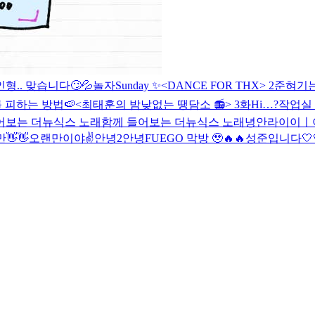
인형.. 맞습니다🙄💦
놀자
Sunday ✨
<DANCE FOR THX> 2
준혀기는
 피하는 방법🍉
<최태훈의 밤낮없는 땡담소 📻> 3화
Hi…?
작업실 
어보는 더뉴식스 노래
함께 들어보는 더뉴식스 노래
녕안
라이이ㅣ
👋👋
오랜만이야✌️
안녕2
안녕
FUEGO 막방 🥹🔥🔥
성준입니다🤍