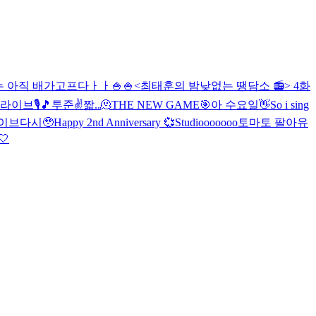
 아직 배가고프다ㅏㅏ🍚🍚
<최태훈의 밤낮없는 땡담소 📻> 4화
라이브🎙🎵
투준✌️
짧..🫠
THE NEW GAME🎯
아 수요일👋
So i sing
이브
다시🥹
Happy 2nd Anniversary 💞
Studiooooooo
토마토 팔아유
🤍