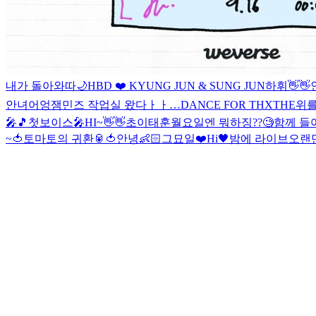
내가 돌아와따
🌙
HBD ❤️ KYUNG JUN & SUNG JUN
하휘👋👋
안녀어엉
잼민즈 작업실 왔다ㅏㅏ…
DANCE FOR THX
THE위를
🎤🎵
첫보이스🎤
HI~👋👋
초이태훈
월요일엔 뭐하징??🧐
함께 들
~🍅
토마토의 귀환🥫🍅
안녕👶🏻
그묘일❤️
Hi🖤
밤에 라이브
오랜만