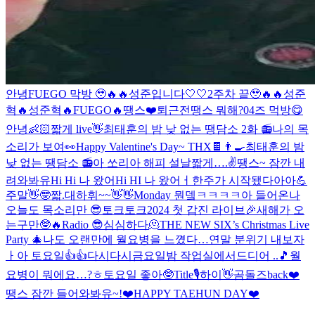
안녕
FUEGO 막방 🥹🔥🔥
성준입니다🤍🤍
2주차 끝🥹🔥🔥
성준
혁🔥
성준혁🔥
FUEGO🔥
땡스❤️
퇴근전
땡스 뭐해?
04즈 먹방😋
안녕👶🏻
짧게 live👋
최태훈의 밤 낮 없는 땡담소 2화 📻
나의 목
소리가 보여👀
Happy Valentine's Day~ THX🍫👨‍🍳
최태훈의 밤
낮 없는 땡담소 📻
아 쏘리
아 해피 설날
짧게….✌️
땡스~ 잠깐 내
려와봐유
Hi Hi 나 왔어
Hi HI 나 왔어ㅓ
한주가 시작됐다아아💪
주말👋🤓
짧.대
하휘~~👋👋
Monday 뭔뎈ㅋㅋㅋㅋ
아 들어온나
오늘도 목소리만 😎
토크토크
2024 첫 갑진 라이브🎉
새해가 오
는구만🤓🔥
Radio 😎
심심하다🫠
THE NEW SIX’s Christmas Live
Party 🎄
나도 오랜만에 월요병을 느꼈다…
연말 분위기 내보자
ㅏ
아 토요일👍👍
다시다시
금요일밤 작업실에서
드디어 ..🎵
월
요병이 뭐에요…?ㅎ
토요일 좋아🤓
Title🎙
하이👋
곰돌즈back❤️
땡스 잠깐 들어와봐유~!
❤️HAPPY TAEHUN DAY❤️