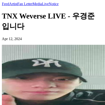
Feed
Artist
Fan Letter
Media
Live
Notice
TNX Weverse LIVE - 우경준
입니다
Apr 12, 2024