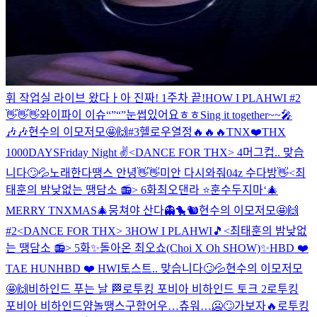
휘 작업실 라이브 왔다ㅏ
아 진짜! 1주차 끝!
HOW I PLAHWI #2
👋👋👋
와이파이 이슈“”“”
눈썹있어요ㅎㅎ
Sing it together~~🎤
🎶🎶
현수의 이모저모🤩🙌#3
헬로우
열정🔥🔥🔥
TNX❤️THX
1000DAYS
Friday Night ✌️
<DANCE FOR THX> 4
머그컵.. 맞습
니다🙄💦
노래한다
땡스 안녕👋👋
미안 다시와줘
04z 수다방👋
<최
태훈의 밤낮없는 땡담소 📻> 6화
최오댄라 ⭐️
훈수두지마‘
🎄
MERRY TNXMAS🎄
뭉쳐야 산다👻🐤🐿️
현수의 이모저모🤩🙌
#2
<DANCE FOR THX> 3
HOW I PLAHWI🎵
<최태훈의 밤낮없
는 땡담소 📻> 5화
✨돌아온 최오쇼(Choi X Oh SHOW)✨
HBD ❤️
TAE HUN
HBD ❤️ HWI
토스트.. 맞습니다🙄💦
현수의 이모저모
🤩🙌
비하인드 푸는 날 🏁
로투킹 포비아 비하인드 토크 2
로투킹
포비아 비하인드얌
놀땡스구함
어우…츄워…🥶🙄
가보자🔥
로투킹