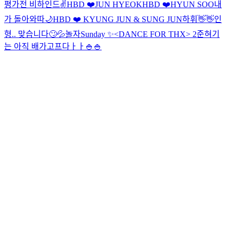
평가전 비하인드✌️
HBD ❤️JUN HYEOK
HBD ❤️HYUN SOO
내
가 돌아와따
🌙
HBD ❤️ KYUNG JUN & SUNG JUN
하휘👋👋
인
형.. 맞습니다🙄💦
놀자
Sunday ✨
<DANCE FOR THX> 2
준혀기
는 아직 배가고프다ㅏㅏ🍚🍚