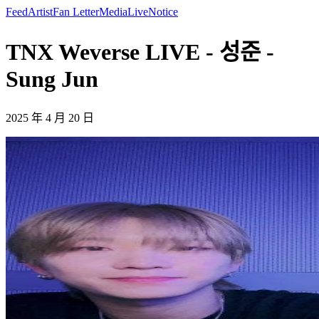
Feed
Artist
Fan Letter
Media
Live
Notice
TNX Weverse LIVE - 성준 -
Sung Jun
2025 年 4 月 20 日