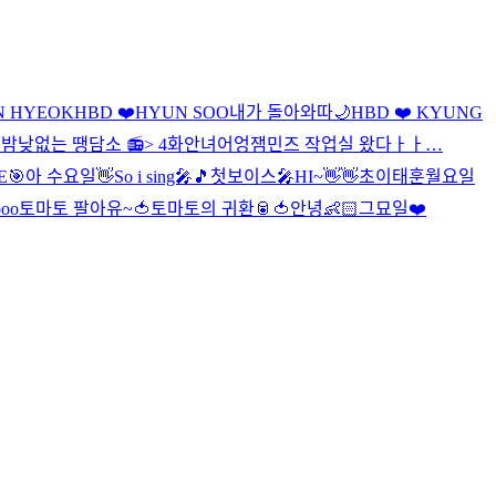
N HYEOK
HBD ❤️HYUN SOO
내가 돌아와따
🌙
HBD ❤️ KYUNG
밤낮없는 땡담소 📻> 4화
안녀어엉
잼민즈 작업실 왔다ㅏㅏ…
E🎯
아 수요일👋
So i sing🎤🎵
첫보이스🎤
HI~👋👋
초이태훈
월요일
ooo
토마토 팔아유~🍅
토마토의 귀환🥫🍅
안녕👶🏻
그묘일❤️