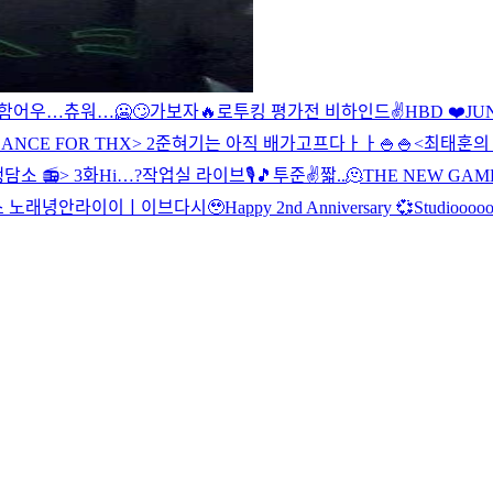
함
어우…츄워…🥶🙄
가보자🔥
로투킹 평가전 비하인드✌️
HBD ❤️JU
ANCE FOR THX> 2
준혀기는 아직 배가고프다ㅏㅏ🍚🍚
<최태훈의 
소 📻> 3화
Hi…?
작업실 라이브🎙🎵
투준✌️
짧..🫠
THE NEW GAM
 노래
녕안
라이이ㅣ이브
다시🥹
Happy 2nd Anniversary 💞
Studioooo