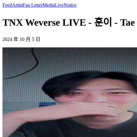
Feed
Artist
Fan Letter
Media
Live
Notice
TNX Weverse LIVE - 훈이 - Tae
2024 年 10 月 5 日