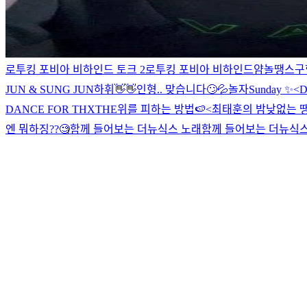
로투킹 포비아 비하인드 토크 2
로투킹 포비아 비하인드얌
놀땡스구
JUN & SUNG JUN
하휘👋👋
인형.. 맞습니다🙄💦
놀자
Sunday ✨
<D
DANCE FOR THX
THE위를 피하는 방법🍉
<최태훈의 밤낮없는 땡담
엔 뭐하징??🧐
함께 들어보는 더뉴식스 노래
함께 들어보는 더뉴식스