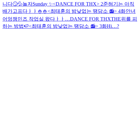
니다🙄💦
놀자
Sunday ✨
<DANCE FOR THX> 2
준혀기는 아직
배가고프다ㅏㅏ🍚🍚
<최태훈의 밤낮없는 땡담소 📻> 4화
안녀
어엉
잼민즈 작업실 왔다ㅏㅏ…
DANCE FOR THX
THE위를 피
하는 방법🍉
<최태훈의 밤낮없는 땡담소 📻> 3화
Hi…?