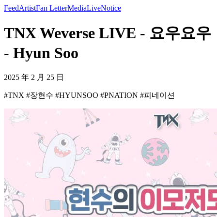
Feed
Artist
Fan Letter
Media
Live
Notice
TNX Weverse LIVE - 요우요우
- Hyun Soo
2025 年 2 月 25 日
#TNX #장현수 #HYUNSOO #PNATION #피네이션