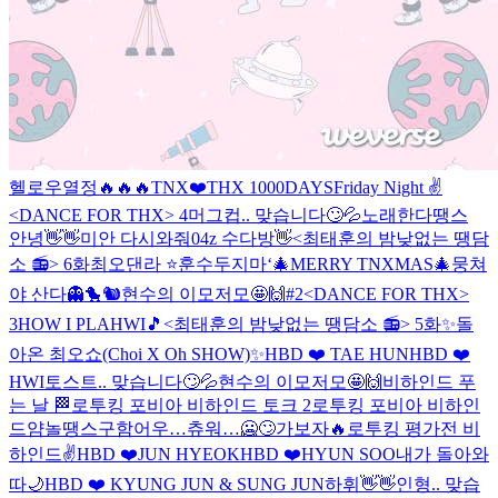
헬로우
열정🔥🔥🔥
TNX❤️THX 1000DAYS
Friday Night ✌️
<DANCE FOR THX> 4
머그컵.. 맞습니다🙄💦
노래한다
땡스
안녕👋👋
미안 다시와줘
04z 수다방👋
<최태훈의 밤낮없는 땡담
소 📻> 6화
최오댄라 ⭐️
훈수두지마‘
🎄MERRY TNXMAS🎄
뭉쳐
야 산다👻🐤🐿️
현수의 이모저모🤩🙌#2
<DANCE FOR THX>
3
HOW I PLAHWI🎵
<최태훈의 밤낮없는 땡담소 📻> 5화
✨돌
아온 최오쇼(Choi X Oh SHOW)✨
HBD ❤️ TAE HUN
HBD ❤️
HWI
토스트.. 맞습니다🙄💦
현수의 이모저모🤩🙌
비하인드 푸
는 날 🏁
로투킹 포비아 비하인드 토크 2
로투킹 포비아 비하인
드얌
놀땡스구함
어우…츄워…🥶🙄
가보자🔥
로투킹 평가전 비
하인드✌️
HBD ❤️JUN HYEOK
HBD ❤️HYUN SOO
내가 돌아와
따
🌙
HBD ❤️ KYUNG JUN & SUNG JUN
하휘👋👋
인형.. 맞습