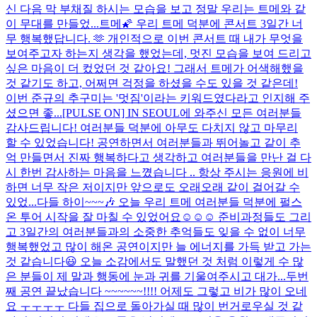
신 다음 막 부채질 하시는 모습을 보고 정말 우리는 트메와 같
이 무대를 만들었...
트메🌠 우리 트메 덕분에 콘서트 3일간 너
무 행복했답니다. 🫶 개인적으로 이번 콘서트 때 내가 무엇을
보여주고자 하는지 생각을 했었는데, 멋진 모습을 보여 드리고
싶은 마음이 더 컸었던 것 같아요! 그래서 트메가 어색해했을
것 같기도 하고, 어쩌면 걱정을 하셨을 수도 있을 것 같은데!
이번 준규의 추구미는 '멋짐'이라는 키워드였다라고 인지해 주
셨으면 좋...
[PULSE ON] IN SEOUL에 와주신 모든 여러분들
감사드립니다! 여러분들 덕분에 아무도 다치지 않고 마무리
할 수 있었습니다! 공연하면서 여러분들과 뛰어놀고 같이 추
억 만들면서 진짜 행복하다고 생각하고 여러분들을 만난 걸 다
시 한번 감사하는 마음을 느꼈습니다 .. 항상 주시는 응원에 비
하면 너무 작은 저이지만 앞으로도 오래오래 같이 걸어갈 수
있었...
다들 하이~~~🎶 오늘 우리 트메 여러분들 덕분에 펄스
온 투어 시작을 잘 마칠 수 있었어요☺️☺️☺️ 준비과정들도 그리
고 3일간의 여러분들과의 소중한 추억들도 잊을 수 없이 너무
행복했었고 많이 해온 공연이지만 늘 에너지를 가득 받고 가는
것 같습니다😃 오늘 소감에서도 말했던 것 처럼 이렇게 수 많
은 분들이 제 말과 행동에 눈과 귀를 기울여주시고 대가...
두번
째 공연 끝났습니다 ~~~~~~!!!! 어제도 그렇고 비가 많이 오네
요 ㅜㅜㅜㅜ 다들 집으로 돌아가실 때 많이 번거로우실 것 같