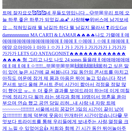
트메 잘자요오🥰🥰🥰
네 푸들도영입니다 .. 🐶
🫶🏼
우리 트메 오
늘 하루 좋은 하루가 되었길.🙏🌠 사랑해❤️
위버스에 남겨보세
요 ... 적혀있길래 뭘 남길까 하다 뭘 남길지 몰라서 ❣️ 라도
Got
damnnnnnnnn MA CARTI & LAMAR🔥🔥🔥🔥나도 가랠애ㅐ애
애애애애애애애애애애애애ㅐ애애ㅐㅇ애애ㅏㅇ애ㅐ애애애ㅐ
애양 으아아아ㅏ아아ㅏㅇ가ㅏ가ㅏ가가ㅏ가가가가ㅏ가가가
가가가 LETS GO ANTAGONIST🔥🔥🔥🔥🔥🔥🔥🔥🔥🔥🔥🔥
🔥🔥🔥🔥 형 그리고 나도 나도 24 songs 들을래ㅐ애애애애애애
애ㅐ애ㅐ애ㅐㅇ!!!!!...
🫶🏼🫶🏼🫶🏼🙌🏼🙌🏼🙌🏼
하고 싶은 말
이 있어 늦은 시간에 글 써봅니다 3일 동안의 콘서트를 마치고
아직도 여운에 잠겨 제 몸과 마음은 뛰어 놀고 있습니다 작년
콘서트 보다 올해 콘서트 준비 시간이 짧아서 걱정을 정말 많
이 했어요 ㅠ.. ㅎ 더 좋은 결과를 보여드려야 하는데 이게 며칠
안에 정리가 다 될까 라는 생각과 함께 10명이서 영혼을 쏟아
부으며 연습 했고 공연 당일 리허...
내 사랑 내 자랑 트메
~~~~~~~!!!!!!!!! 서울에서의 꿈같던 3일의 시간이 끝이 났어
요!!!!!!!!!! 트메 덕분에 웃음이 만개하던 시간이었습니다😁 무
엇보다 트라이트를 통해 우리들에게 보내주는 사랑,열정을 크
게 느낄 수 있었어요👍 저희와 함께 긴 시간 동안 뛰어놀아주