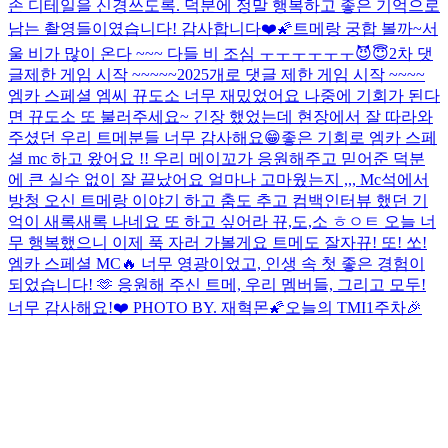
손 디테일을 신경쓰도록. 덕분에 정말 행복하고 좋은 기억으로
남는 촬영들이였습니다! 감사합니다❤️🌠
트메랑 궁합 볼까~
서
울 비가 많이 온다 ~~~ 다들 비 조심 ㅜㅜㅜㅜㅜㅜ
😈😇
2차 댓
글제한 게임 시작 ~~~~~
2025개로 댓글 제한 게임 시작 ~~~~
엠카 스페셜 엠씨 뀨도소 너무 재밌었어요 나중에 기회가 된다
면 뀨도소 또 불러주세요~ 긴장 했었는데 현장에서 잘 따라와
주셨던 우리 트메분들 너무 감사해요😁
좋은 기회로 엠카 스페
셜 mc 하고 왔어요 !! 우리 메이꼬가 응원해주고 믿어준 덕분
에 큰 실수 없이 잘 끝났어요 얼마나 고마웠는지 ,,, Mc석에서
방청 오신 트메랑 이야기 하고 춤도 추고 컴백인터뷰 했던 기
억이 새록새록 나네요 또 하고 싶어라 뀨,도,소 ㅎㅇㅌ 오늘 너
무 행복했으니 이제 푹 자러 가볼게요 트메도 잘자
뀨! 또! 쏘!
엠카 스페셜 MC🔥 너무 영광이었고, 인생 속 첫 좋은 경험이
되었습니다! 🫶 응원해 주신 트메, 우리 멤버들, 그리고 모두!
너무 감사해요!❤️ PHOTO BY. 재혁몬🌠
오늘의 TMI
1주차🎉