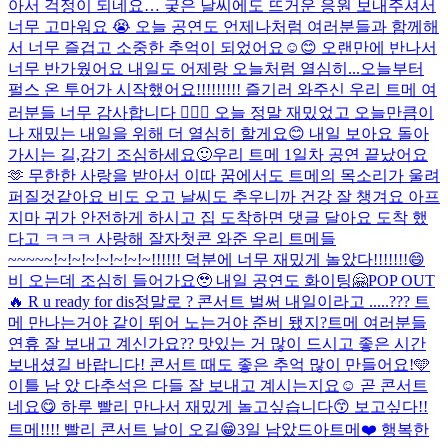
아서 걱정이 되네요… 궂은 날씨에도 뜨거운 응원 보내주셔서
너무 고마워요 😭 오늘 공연도 언제나처럼 여러분들과 함께해
서 너무 즐겁고 소중한 추억이 되었어요☺️😊 오랜만에 반나서
너무 반가웠어요 내일도 어제랑 오늘처럼 열심히...
오늘부터
펄스 온 투어가 시작했어요!!!!!!!!! 즐기러 와주신 우리 트메 여
러분들 너무 감사합니다 🙇🏻‍♂️ 오늘 정말 재밌었고 오늘만큼이
나 재밌는 내일을 위해 더 열심히 할게요😊 내일 보아요 돌아
가시는 길,감기 조심하세요🙂
우리 트메 1일차 공연 끝났어요
🫶 무한한 사랑을 받아서 이따 꿈에서도 트메의 목소리가 울려
퍼질것같아요 비도 오고 날씨도 추우니까 건강 잘 챙겨요 아프
지마 귀가 안전하게 하시고 집 도착하면 댓글 달아요 도착 했
다고 ㅋㅋㅋ 사랑해 잘자
첫콘 와준 우리 트메들
~~~~~!~!~!~!~!~!~!~!!!!!! 덕분에 너무 재밌게 놀았다!!!!!!!😄
비 오는데 조심히 들어가요🥹 내일 공연도 화이팅🤗
POP OUT
🔥 R u ready for dis
정말로 ? 콘서트 벌써 내일이라고 .....??? 트
메 만나는거야 같이 뛰어 노는거야 준비 됐지?
트메 여러분들
연휴 잘 보내고 계신가요?? 맛있는 거 많이 드시고 좋은 시간
보내셨길 바랍니다! 콘서트 때도 좋은 추억 많이 만들어요!🩵
이틀 남 았 다
추석은 다들 잘 보내고 계시는지요☺️ 곧 콘서트
네요😋 하루 빨리 만나서 재밌게 놀고싶습니다😙 보고싶다!!
트메!!!! 빨리 콘서트 날이 오길😁
3일 남았드아
트메❤️ 행복한