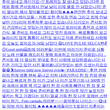
추석 보내고 계신가요~!? 트레저도 잘 보내고 있답니다🫶 트
메와 함께 콘서트에서 만날 날이 이제 별로 안 남았으니까! 준
비 열심히 해서 찾아뵐게요! 화이팅🔥🔥🔥
편안한 추석 보내고
계신가요 메이꼬들 ~ 저희 또한 추석과 연습 그리고 트메 만날
날만 기다리며 하루하루 보내고 있습니다 다가오는 콘서트 까
지 건강하시고 맛있는거 많이 드시고 트라이트 충전과 소량의
간식, 물 준비도 하세요 그리고 멋진 트레저 , 삐로통통이 보고
놀라시지 않게 틈틈이 사진도 보시고 마음 준비하세요 사랑해
요 오늘도 잘자요 D-3
4일 남았다 😃
LOVE PULSE SELCA
쨘✌️
🫤
Good night🤗
트메 여러분들! 이번에 여러가지 준비로 상황
상 노래 선물을 해드리지 못해 죄송하고 아쉬운 마음입니다 ..
콘서트 때 더 열심히 무대로 주신 사랑에 보답하겠습니다! 사
진은 가지고 있던 사진 올려봅니다!
맛있는 밥은 드셨는지요오
😁😁
🕺
forever right now forever ever💫
~PARADISE~ 후면 카메
라의 한계 영통 팬싸 끝나고 지하 내려가면서 한 장 컨셉 팬싸
끝나고 빠르게 한 장 이건 그냥 나 이건 오뚜기와 나 300명 인
파 속에서 음중 벽 끼고 셀카 한 장 사원증 빼면서 한 장 옷 갈
아입기 전 한 장 엠씨 준비완료 후 한 장 (아주 약간 늦었지만
셀카는 찍고 가겠다는 의지) 얼굴 가득 한 장 나우 포에버 스탠
바이 하기...
Foto cargada.
여러분~~~~
음악중심 나이스~~~😋
내
일 막방 까지 화이팅 🔥🔥🔥🔥🔥
애들아!!! Y로와!!! 지훈이는