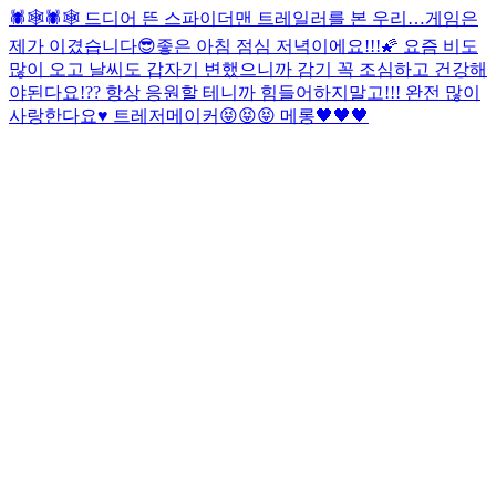
🕷🕸🕷🕸 드디어 뜬 스파이더맨 트레일러를 본 우리…
게임은
제가 이겼습니다😎
좋은 아침 점심 저녁이에요!!!🌠 요즘 비도
많이 오고 날씨도 갑자기 변했으니까 감기 꼭 조심하고 건강해
야된다요!?? 항상 응원할 테니까 힘들어하지말고!!! 완전 많이
사랑한다요♥️ 트레저메이커😝😝😝 메롱🖤🖤🖤