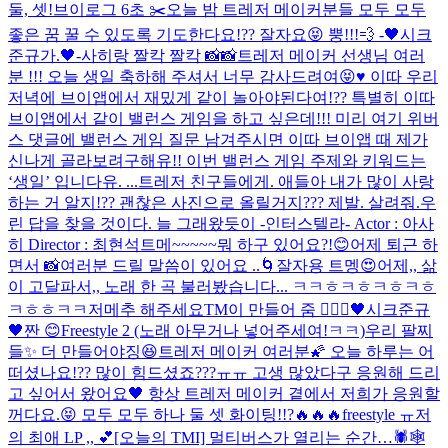
둘, 셋!
브이로그 6초 ✂️
오늘 밤 트레저 메이커분들 모두 모두
좋은 꿈 꿀 수 있도록 기도한다요!?? 잘자요😝 뿡!!!💨 -🖤시크
준규가.🖤-
사히랑 짤칵 짤칵 📸📸
트레저 메이커 선생님 여러
분 !!! 오늘 생일 축하해 주셔서 너무 감사드려여😝♥️ 이따 우리
저녁에 브이앱에서 재밌게 같이 놀아야된다여!?? 특별히 이따
브이앱에서 같이 밸런스 게임을 하고 싶은데!!! 미리 여기 위버
스 댓글에 밸런스 게임 질문 남겨주시면 이따 브이앱 때 제가
신나게 골라보려구해유!! 이번 밸런스 게임 주제와 키워드는
‘생일’ 입니다유. ...
트레저 친구들에게. 애들아 내가 많이 사랑
하는 거 알지!?? 괜찮은 사진으로 올릴거지??? 제발. 살려줘.
우
린 답을 찾을 것이다. 늘 그래왔듯이 -인터스텔라- Actor : 아사
히 Director : 최현석
트메~~~~~뭐 하구 있어요?!😊
어제 퇴근 하
면서 📸
여러분 드릴 말씀이 있어요 ..
🌀
잘자용 트멩😍
어제,, 삶
이 고달파서,, 노래 한 곡 불러봤습니다... ㅋㅋㅎㅋㅎㅋㅎㅋㅎ
ㅋㅎㅎㅋㅋ
저메추 해주세요
TM이 만들어 줌 🧚🏻‍♀️
🖤시크준규
🖤
짠 😊
Freestyle 2 (노래 아무거나 넣어주세여!ㅋㅋ)
우리 팔찌
들✨ 더 만들어야징😆
트레저 메이커 여러분🌠 오늘 하루는 어
떠셨나요!?? 많이 힘드셨죠???ㅠㅠ 고생 많았다구 응원해 드리
고 싶어서 왔어요🖤 항상 트레저 메이커 곁에서 저희가 응원할
꺼다요.😝 모두 모두 하나 둘 셋 화이팅!!?🔥🔥🔥
freestyle ㅠ
저
의 최애 LP ,, 💕
[오늘의 TMI] 멀티버스가 열리는 순간…🕷🕸