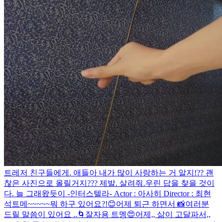
트레저 친구들에게. 애들아 내가 많이 사랑하는 거 알지!?? 괜
찮은 사진으로 올릴거지??? 제발. 살려줘.
우린 답을 찾을 것이
다. 늘 그래왔듯이 -인터스텔라- Actor : 아사히 Director : 최현
석
트메~~~~~뭐 하구 있어요?!😊
어제 퇴근 하면서 📸
여러분
드릴 말씀이 있어요 ..
🌀
잘자용 트멩😍
어제,, 삶이 고달파서,,