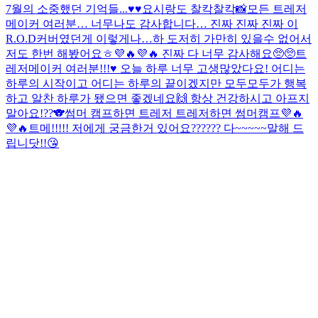
7월의 소중했던 기억들...♥️♥️
요시랑도 찰칵찰칵📸
모든 트레저
메이커 여러분… 너무나도 감사합니다… 진짜 진짜 진짜 이
R.O.D커버였던게 이렇게나…하 도저히 가만히 있을수 없어서
저도 한번 해봤어요ㅎ💜🔥💜🔥 진짜 다 너무 감사해요🥺🥺
트
레저메이커 여러분!!!♥️ 오늘 하루 너무 고생많았다요! 어디는
하루의 시작이고 어디는 하루의 끝이겠지만 모두모두가 행복
하고 알찬 하루가 됐으면 좋겠네요🙌 항상 건강하시고 아프지
말아요!??🐨
썸머 캠프하면 트레저 트레저하면 썸머캠프💜🔥
💜🔥
트메!!!!! 저에게 궁금한거 있어요?????? 다~~~~~말해 드
립니닷!!😘