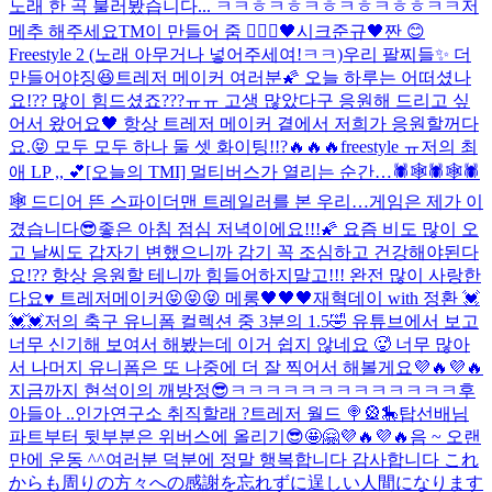
노래 한 곡 불러봤습니다... ㅋㅋㅎㅋㅎㅋㅎㅋㅎㅋㅎㅎㅋㅋ
저
메추 해주세요
TM이 만들어 줌 🧚🏻‍♀️
🖤시크준규🖤
짠 😊
Freestyle 2 (노래 아무거나 넣어주세여!ㅋㅋ)
우리 팔찌들✨ 더
만들어야징😆
트레저 메이커 여러분🌠 오늘 하루는 어떠셨나
요!?? 많이 힘드셨죠???ㅠㅠ 고생 많았다구 응원해 드리고 싶
어서 왔어요🖤 항상 트레저 메이커 곁에서 저희가 응원할꺼다
요.😝 모두 모두 하나 둘 셋 화이팅!!?🔥🔥🔥
freestyle ㅠ
저의 최
애 LP ,, 💕
[오늘의 TMI] 멀티버스가 열리는 순간…🕷🕸🕷🕸🕷
🕸 드디어 뜬 스파이더맨 트레일러를 본 우리…
게임은 제가 이
겼습니다😎
좋은 아침 점심 저녁이에요!!!🌠 요즘 비도 많이 오
고 날씨도 갑자기 변했으니까 감기 꼭 조심하고 건강해야된다
요!?? 항상 응원할 테니까 힘들어하지말고!!! 완전 많이 사랑한
다요♥️ 트레저메이커😝😝😝 메롱🖤🖤🖤
재혁데이 with 정환 💓
💓💓
저의 축구 유니폼 컬렉션 중 3분의 1.5🤣 유튜브에서 보고
너무 신기해 보여서 해봤는데 이거 쉽지 않네요 🥵 너무 많아
서 나머지 유니폼은 또 나중에 더 잘 찍어서 해볼게요💜🔥💜🔥
지금까지 현석이의 깨방정😎ㅋㅋㅋㅋㅋㅋㅋㅋㅋㅋㅋㅋㅋ후
아들아 ..
인가연구소 취직할래 ?
트레저 월드 🍭🎡🎠
탑선배님
파트부터 뒷부분은 위버스에 올리기😎🤩🤗💜🔥💜🔥
음 ~ 오랜
만에 운동 ^^
여러분 덕분에 정말 행복합니다 감사합니다 これ
からも周りの方々への感謝を忘れずに逞しい人間になります