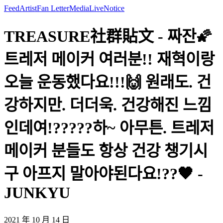
Feed
Artist
Fan Letter
Media
Live
Notice
TREASURE社群貼文 - 짜잔🌠
트레저 메이커 여러분!! 재혁이랑
오늘 운동했다요!!!🙌 원래도. 건
강하지만. 더더욱. 건강해진 느낌
인데여!?????하~ 아무튼. 트레저
메이커 분들도 항상 건강 챙기시
구 아프지 말아야된다요!??🖤 -
JUNKYU
2021 年 10 月 14 日