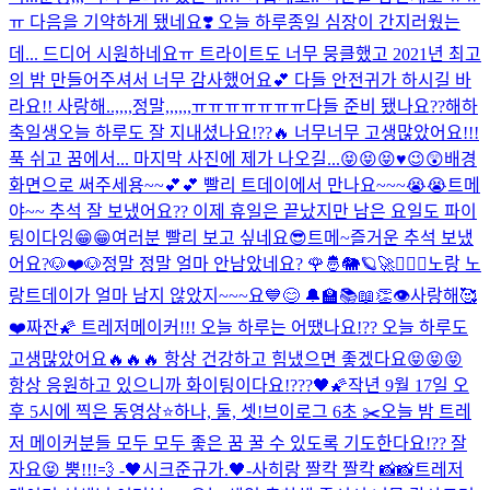
ㅠ 다음을 기약하게 됐네요❣️ 오늘 하루종일 심장이 간지러웠는
데... 드디어 시원하네요ㅠ 트라이트도 너무 뭉클했고 2021년 최고
의 밤 만들어주셔서 너무 감사했어요💕 다들 안전귀가 하시길 바
라요!! 사랑해..,,,,정말,,,,,,ㅠㅠㅠㅠㅠㅠㅠ
다들 준비 됐나요??
해
하
축
일
생
오늘 하루도 잘 지내셨나요!??🔥 너무너무 고생많았어요!!!
푹 쉬고 꿈에서... 마지막 사진에 제가 나오길...😝😝😝♥️
😉😲
배경
화면으로 써주세용~~💕💕 빨리 트데이에서 만나요~~~😭😭
트메
야~~ 추석 잘 보냈어요?? 이제 휴일은 끝났지만 남은 요일도 파이
팅이다잉😁😁
여러분 빨리 보고 싶네요😎
트메~즐거운 추석 보냈
어요?🐶❤️🐶
정말 정말 얼마 안남았네요? 🌹🤴🐘🪐🚀
🙇🏻‍♂️
노랑 노
랑
트데이가 얼마 남지 않았지~~~요💙😊 🔔🏫📚📖👏
👁
사랑해🥰
❤️
짜잔🌠 트레저메이커!!! 오늘 하루는 어땠나요!?? 오늘 하루도
고생많았어요🔥🔥🔥 항상 건강하고 힘냈으면 좋겠다요😝😝😝
항상 응원하고 있으니까 화이팅이다요!???🖤🌠
작년 9월 17일 오
후 5시에 찍은 동영상⭐️
하나, 둘, 셋!
브이로그 6초 ✂️
오늘 밤 트레
저 메이커분들 모두 모두 좋은 꿈 꿀 수 있도록 기도한다요!?? 잘
자요😝 뿡!!!💨 -🖤시크준규가.🖤-
사히랑 짤칵 짤칵 📸📸
트레저