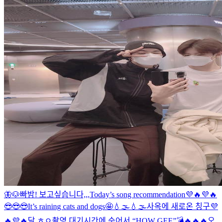
🦋🐶
빠밤! 보고싶습니다,,,
Today’s song recommendation💜🔥💜🔥
😎😎😎
It’s raining cats and dogs🤩💧🌫💧🌫
사옥에 새로온 칭구💜
🔥💜🔥
달 ㅎㅇ
촬영 대기시간에 숨어서 “HOW GEE”💣🔥🔥🔥
오