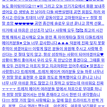
늘도 화이팅이다요!?? ♥️
아 그리고 오늘 인기가요에서 화환 보내주
셨어요 😊 생방송 전 날이라 다들 바쁘실텐데 공연 응원도 하러 와
주시고 🥺
오늘 트데이 너무 감동이었고 고마웠어요ㅠㅜ 정말 정
말 흐앙 ❤️❤️❤️❤️❤️ 공연 중간에 슬로우 모션 끝나고 깜짝 선물...
이거에 내 마음은 산산조각 났다⚡️ 사랑해 모두 🥰🥰 최고의 시간
함께 해줘서 감사해요 오늘 완전 푹 자야게따😘 잘자 다들
트레저
메이커분들♥️ 오늘 너무 감사합니다🔥🔥🔥 덕분에 진짜 잊지 못할
추억이 생겼어요!!! 이렇게 많은 분들이 응원해 주시고 사랑해 주
신다는 것 절대 잊지 않고, 항상 성장하는 사람이 되어야겠어요🖤
상황이 빨리 좋아져서 우리 모두 꼭 만났으면 좋겠다요. 그때를 위
해 모두 건강하고 아프지 말고 지금처럼만 있어주세요♥️ 알겠죠!?
사랑합니다 트레저메...
트레저 메이커 여러분들 오늘 하루 너무너
무 정말 말로 표현할 수 없을 정도로 행복했어요 다 끝나고 나니
너무 너무 아쉬운 점도 많았고 더 잘하고 싶었는데 아쉬워요 진짜
ㅜㅜㅜㅜ 트레저 메이커 여러분들 앞에서 처음으로 무대를 하니
까 정말 정말 없어서는 안될 존재라고 다시 한번 더 생각했습니
다!!!! 정말 가장 많이 사랑해요! 눈 앞에 많은 트라이트가 반짝 거
리...
분명,,, 다시 열려!! 했는데… 아쉽게도.. 여운을 남긴채로 ㅠㅠ