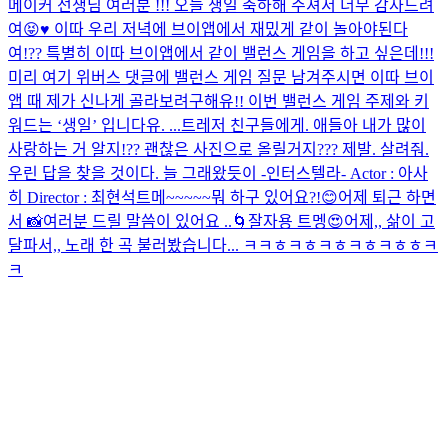
메이커 선생님 여러분 !!! 오늘 생일 축하해 주셔서 너무 감사드려
여😝♥️ 이따 우리 저녁에 브이앱에서 재밌게 같이 놀아야된다
여!?? 특별히 이따 브이앱에서 같이 밸런스 게임을 하고 싶은데!!!
미리 여기 위버스 댓글에 밸런스 게임 질문 남겨주시면 이따 브이
앱 때 제가 신나게 골라보려구해유!! 이번 밸런스 게임 주제와 키
워드는 ‘생일’ 입니다유. ...
트레저 친구들에게. 애들아 내가 많이
사랑하는 거 알지!?? 괜찮은 사진으로 올릴거지??? 제발. 살려줘.
우린 답을 찾을 것이다. 늘 그래왔듯이 -인터스텔라- Actor : 아사
히 Director : 최현석
트메~~~~~뭐 하구 있어요?!😊
어제 퇴근 하면
서 📸
여러분 드릴 말씀이 있어요 ..
🌀
잘자용 트멩😍
어제,, 삶이 고
달파서,, 노래 한 곡 불러봤습니다... ㅋㅋㅎㅋㅎㅋㅎㅋㅎㅋㅎㅎㅋ
ㅋ