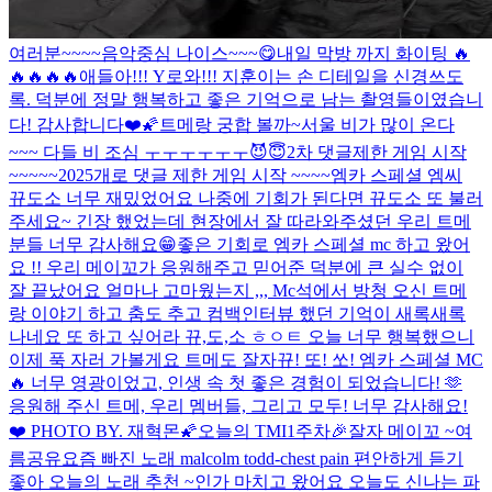
여러분~~~~
음악중심 나이스~~~😋
내일 막방 까지 화이팅 🔥
🔥🔥🔥🔥
애들아!!! Y로와!!! 지훈이는 손 디테일을 신경쓰도
록. 덕분에 정말 행복하고 좋은 기억으로 남는 촬영들이였습니
다! 감사합니다❤️🌠
트메랑 궁합 볼까~
서울 비가 많이 온다
~~~ 다들 비 조심 ㅜㅜㅜㅜㅜㅜ
😈😇
2차 댓글제한 게임 시작
~~~~~
2025개로 댓글 제한 게임 시작 ~~~~
엠카 스페셜 엠씨
뀨도소 너무 재밌었어요 나중에 기회가 된다면 뀨도소 또 불러
주세요~ 긴장 했었는데 현장에서 잘 따라와주셨던 우리 트메
분들 너무 감사해요😁
좋은 기회로 엠카 스페셜 mc 하고 왔어
요 !! 우리 메이꼬가 응원해주고 믿어준 덕분에 큰 실수 없이
잘 끝났어요 얼마나 고마웠는지 ,,, Mc석에서 방청 오신 트메
랑 이야기 하고 춤도 추고 컴백인터뷰 했던 기억이 새록새록
나네요 또 하고 싶어라 뀨,도,소 ㅎㅇㅌ 오늘 너무 행복했으니
이제 푹 자러 가볼게요 트메도 잘자
뀨! 또! 쏘! 엠카 스페셜 MC
🔥 너무 영광이었고, 인생 속 첫 좋은 경험이 되었습니다! 🫶
응원해 주신 트메, 우리 멤버들, 그리고 모두! 너무 감사해요!
❤️ PHOTO BY. 재혁몬🌠
오늘의 TMI
1주차🎉
잘자 메이꼬 ~
여
름공유
요즘 빠진 노래 malcolm todd-chest pain 편안하게 듣기
좋아 오늘의 노래 추천 ~
인가 마치고 왔어요 오늘도 신나는 파