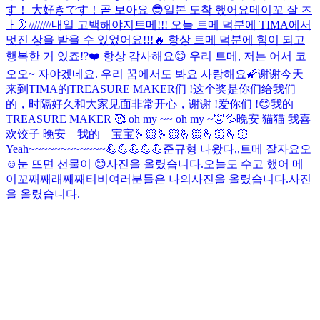
す！ 大好きです！
곧 보아요 😎
일본 도착 했어요
메이꼬 잘 ㅈ
ㅏ🌛////////
내일 고백해야지
트메!!! 오늘 트메 덕분에 TIMA에서
멋진 상을 받을 수 있었어요!!!🔥 항상 트메 덕분에 힘이 되고
행복한 거 있죠!?❤️ 항상 감사해요😊 우리 트메, 저는 어서 코
오오~ 자야겠네요. 우리 꿈에서도 봐요 사랑해요🌠
谢谢今天
来到TIMA的TREASURE MAKER们 !这个奖是你们给我们
的，时隔好久和大家见面非常开心，谢谢 !爱你们 !😊我的
TREASURE MAKER 🥰 oh my ~~ oh my ~
🤣💦
晚安 猫猫 我喜
欢饺子 晚安 我的 宝宝🫰🏻🫰🏻🫰🏻🫰🏻🫰🏻
Yeah~~~~~~~~~~~~💪💪💪💪💪
준규형 나왔다,,
트메 잘자요오
☺️
눈 뜨면 선물이 😊
사진을 올렸습니다.
오늘도 수고 했어 메
이꼬
째째래째째티비
여러분들은 나의
사진을 올렸습니다.
사진
을 올렸습니다.