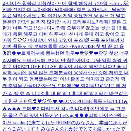
라다이스 청량감 미쳤잖아 트메 함께 해줘서 고마워 ~
Grrr…🐯
진짜 진지한데 녹차라떼? 말차라떼? 할튼 녹차맛나는 달달한
음료 알려주세요 근데 여기서 제일 중요한건 당 많은 거 말고
은은한 단맛* 살 찌지 않지만 녹차 프라푸치노? 라떼? 할튼 그
런게 너무 먹고싶습니다
사랑해 오뚜기🫶🏼
오늘 첫방 끝 !!! 트
메가 응원 해주고 이뻐 해주셔서 신나게 무대 하고 왔어요 고
마워 🤍🤍🤍 마지막에 엔딩 고양이 포즈 😺 귀욤 포인트까지
이번 활동도 잘 부탁해통통 잘자 ~
PARADISE 첫 방 끝 이 용
🕺🏻🪩
❤️트메덕분에 행복했던 하루❤️
💙💚🧡❤️💜🩵 첫방 너무
감사해요 트메
시크해 보이지만 착한아이☺️ 그냥 엄청 짱짱 귀
여운 아이🩵
'LOVE PULSE' 활동이 시작이 되었습니다!!!🔥 시
작과 동시에 정말 많은 트메분들이 응원해주신 것에 저희도 너
무 힘이 되고 행복했는데요! 이번 활동도 의미있고 즐겁게 함
께 추억을 만들어가자구요 트메에!?❤️ 화이팅!!!🌠🫶
❗️트 레 저
가 컴 백 했 습 니 다❗️ 홍 대 팝 업 1 홍 대 팝 업 2 약간 바보같은
내 친구 🎸🤘🏻🧷🖤🤍😵 💔 ❤️
LOVE PULSE 활동 시작!!!!!!!🔥
🔥🔥🔥🔥 트메🖤기다려줘서 감사합니다🙌 이번에도 늘 그랬
듯 좋은 추억 많이 만들어요 Let’s go🫀🫀🫀
컴백 나이쓰 9월 나
이쓰
a-nationに来てくれたTEUMEのみなさん、本当にありが
とうございます！ みなさんのおかげでとても楽しかったで