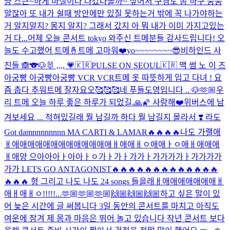
냥 스근~하게 마실이나 나갔다올까~ 싶어서 구경도 좀 하구 웅웅
알잖아 또 내가 쉴때 방안에만 있질 못하는거 밖에 꼭 나가야하는
거 알지알지? 몽지 알지? 그래서 갔지 아 뭐 내가 이미 가지고있는
거 다...
어제 오늘 콘서트 tokyo 와주신 트메분들 감사드립니다! 오
늘도 수고했어 트메🤞
트메 고마워❤️
yo~~~~~~~~😎
비하인드 사
진들 🙈
🐨🐶🐰 ,,,, 💗
🇰🇷PULSE ON SEOUL🇰🇷 맥 썸 노 이 즈
아궁빵 아궁빵아궁빵 VCR VCR
트메 옷 따뜻하게 입고 다녀 ! 요
즘 춥다 추워
트메 잘자요오🥰🥰🥰
네 푸들도영입니다 .. 🐶
🫶🏼
우
리 트메 오늘 하루 좋은 하루가 되었길.🙏🌠 사랑해❤️
위버스에 남
겨보세요 ... 적혀있길래 뭘 남길까 하다 뭘 남길지 몰라서 ❣️ 라도
Got damnnnnnnnn MA CARTI & LAMAR🔥🔥🔥🔥나도 가랠애
ㅐ애애애애애애애애애애애애애ㅐ애애ㅐㅇ애애ㅏㅇ애ㅐ애애애
ㅐ애양 으아아아ㅏ아아ㅏㅇ가ㅏ가ㅏ가가ㅏ가가가가ㅏ가가가가
가가 LETS GO ANTAGONIST🔥🔥🔥🔥🔥🔥🔥🔥🔥🔥🔥🔥🔥
🔥🔥🔥 형 그리고 나도 나도 24 songs 들을래ㅐ애애애애애애애ㅐ
애ㅐ애ㅐㅇ!!!!!...
🫶🏼🫶🏼🫶🏼🙌🏼🙌🏼🙌🏼
하고 싶은 말이 있
어 늦은 시간에 글 써봅니다 3일 동안의 콘서트를 마치고 아직도
여운에 잠겨 제 몸과 마음은 뛰어 놀고 있습니다 작년 콘서트 보다