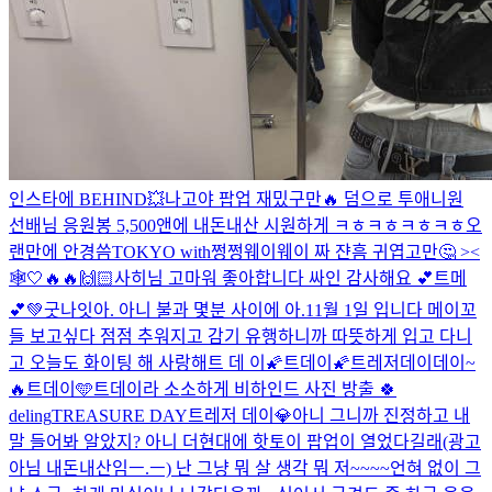
인스타에 BEHIND💥
나고야 팝업 재밌구만🔥 덤으로 투애니원
선배님 응원봉 5,500앤에 내돈내산 시원하게 ㅋㅎㅋㅎㅋㅎㅋㅎ
오
랜만에 안경씀
TOKYO with쩡쩡웨이웨이 짜 쟌
흠 귀엽고만🤔 ><
🕸️
🤍
🔥🔥
🙌🏻
사히님 고마워 좋아합니다 싸인 감사해요 💕
트메
💕
💚
굿나잇
아. 아니 불과 몇분 사이에 아.
11월 1일 입니다 메이꼬
들 보고싶다 점점 추워지고 감기 유행하니까 따뜻하게 입고 다니
고 오늘도 화이팅 해 사랑해
트 데 이
🌠트데이🌠
트레저데이데이~
🔥
트데이🩵
트데이라 소소하게 비하인드 사진 방출 🍀
deling
TREASURE DAY
트레저 데이💎
아니 그니까 진정하고 내
말 들어봐 알았지? 아니 더현대에 핫토이 팝업이 열었다길래(광고
아님 내돈내산임ㅡ.ㅡ) 난 그냥 뭐 살 생각 뭐 저~~~~언혀 없이 그