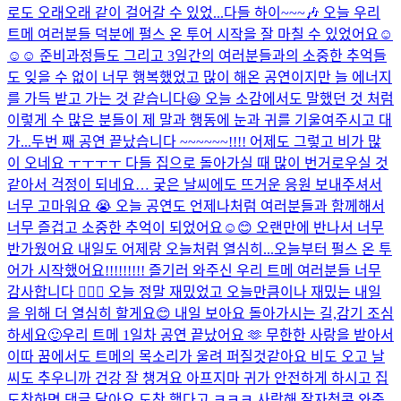
로도 오래오래 같이 걸어갈 수 있었...
다들 하이~~~🎶 오늘 우리
트메 여러분들 덕분에 펄스 온 투어 시작을 잘 마칠 수 있었어요☺️
☺️☺️ 준비과정들도 그리고 3일간의 여러분들과의 소중한 추억들
도 잊을 수 없이 너무 행복했었고 많이 해온 공연이지만 늘 에너지
를 가득 받고 가는 것 같습니다😃 오늘 소감에서도 말했던 것 처럼
이렇게 수 많은 분들이 제 말과 행동에 눈과 귀를 기울여주시고 대
가...
두번 째 공연 끝났습니다 ~~~~~~!!!! 어제도 그렇고 비가 많
이 오네요 ㅜㅜㅜㅜ 다들 집으로 돌아가실 때 많이 번거로우실 것
같아서 걱정이 되네요… 궂은 날씨에도 뜨거운 응원 보내주셔서
너무 고마워요 😭 오늘 공연도 언제나처럼 여러분들과 함께해서
너무 즐겁고 소중한 추억이 되었어요☺️😊 오랜만에 반나서 너무
반가웠어요 내일도 어제랑 오늘처럼 열심히...
오늘부터 펄스 온 투
어가 시작했어요!!!!!!!!! 즐기러 와주신 우리 트메 여러분들 너무
감사합니다 🙇🏻‍♂️ 오늘 정말 재밌었고 오늘만큼이나 재밌는 내일
을 위해 더 열심히 할게요😊 내일 보아요 돌아가시는 길,감기 조심
하세요🙂
우리 트메 1일차 공연 끝났어요 🫶 무한한 사랑을 받아서
이따 꿈에서도 트메의 목소리가 울려 퍼질것같아요 비도 오고 날
씨도 추우니까 건강 잘 챙겨요 아프지마 귀가 안전하게 하시고 집
도착하면 댓글 달아요 도착 했다고 ㅋㅋㅋ 사랑해 잘자
첫콘 와준