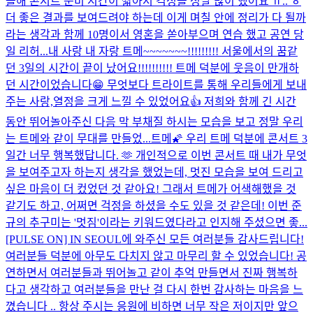
올해 콘서트 준비 시간이 짧아서 걱정을 정말 많이 했어요 ㅠ.. ㅎ
더 좋은 결과를 보여드려야 하는데 이게 며칠 안에 정리가 다 될까
라는 생각과 함께 10명이서 영혼을 쏟아부으며 연습 했고 공연 당
일 리허...
내 사랑 내 자랑 트메~~~~~~~!!!!!!!!! 서울에서의 꿈같
던 3일의 시간이 끝이 났어요!!!!!!!!!! 트메 덕분에 웃음이 만개하
던 시간이었습니다😁 무엇보다 트라이트를 통해 우리들에게 보내
주는 사랑,열정을 크게 느낄 수 있었어요👍 저희와 함께 긴 시간
동안 뛰어놀아주신 다음 막 부채질 하시는 모습을 보고 정말 우리
는 트메와 같이 무대를 만들었...
트메🌠 우리 트메 덕분에 콘서트 3
일간 너무 행복했답니다. 🫶 개인적으로 이번 콘서트 때 내가 무엇
을 보여주고자 하는지 생각을 했었는데, 멋진 모습을 보여 드리고
싶은 마음이 더 컸었던 것 같아요! 그래서 트메가 어색해했을 것
같기도 하고, 어쩌면 걱정을 하셨을 수도 있을 것 같은데! 이번 준
규의 추구미는 '멋짐'이라는 키워드였다라고 인지해 주셨으면 좋...
[PULSE ON] IN SEOUL에 와주신 모든 여러분들 감사드립니다!
여러분들 덕분에 아무도 다치지 않고 마무리 할 수 있었습니다! 공
연하면서 여러분들과 뛰어놀고 같이 추억 만들면서 진짜 행복하
다고 생각하고 여러분들을 만난 걸 다시 한번 감사하는 마음을 느
꼈습니다 .. 항상 주시는 응원에 비하면 너무 작은 저이지만 앞으