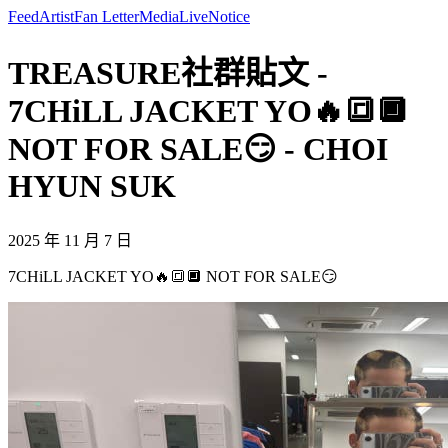
Feed
Artist
Fan Letter
Media
Live
Notice
TREASURE社群貼文 -
7CHiLL JACKET YO🔥🔳🔲
NOT FOR SALE😏 - CHOI
HYUN SUK
2025 年 11 月 7 日
7CHiLL JACKET YO🔥🔳🔲 NOT FOR SALE😏