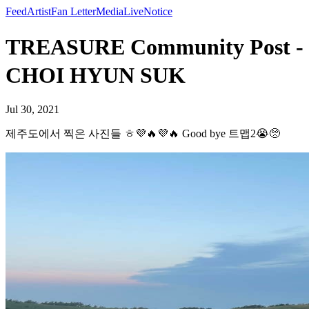
Feed
Artist
Fan Letter
Media
Live
Notice
TREASURE Community Post
CHOI HYUN SUK
Jul 30, 2021
제주도에서 찍은 사진들 ㅎ💜🔥💜🔥 Good bye 트맵2😭🥺