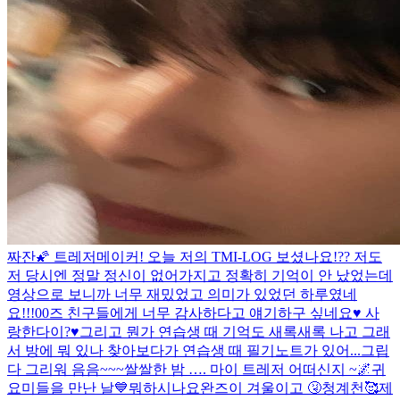
짜잔🌠 트레저메이커! 오늘 저의 TMI-LOG 보셨나요!?? 저도
저 당시엔 정말 정신이 없어가지고 정확히 기억이 안 났었는데
영상으로 보니까 너무 재밌었고 의미가 있었던 하루였네
요!!!00즈 친구들에게 너무 감사하다고 얘기하구 싶네요♥️ 사
랑한다이?♥️그리고 뭔가 연습생 때 기억도 새록새록 나고 그래
서 방에 뭐 있나 찾아보다가 연습생 때 필기노트가 있어...
그립
다 그리워 음음~~~
쌀쌀한 밤 …. 마이 트레저 어떠신지 ~🌌
귀
요미들을 만난 날💙
뭐하시나요
완즈이 겨울이고 🤧
청계천🥰
제