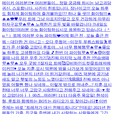
메이커 여러분!!!♥️ 여러분들이... 정말 궁금해 하시는 남고괴담
귀신. 스포합니다. 사진이 힌트입니다. 장난이고!!! 오늘 하루
도 힘차게 화이팅하며 즐겨볼까요!?? 하나 둘 셋!!! 화이팅!!!🔥
🔥🔥🐨🖤
우리 트메 그냥 아프지만말고 모두 건강하게 마무리
하자구요💜🔥💜🔥 노력한건 모두 빛을 바랄겁니다 !!
내일도
화이팅!!
여러분 수능 화이팅하십시오 응원하고 있습니다（＾
ω＾）
트메 여러분 수능 파이팅❤️
어제 퇴근 전 , 오늘 출근 전
뭐 ~ 대단한 건 아니고 ~ 오다 주웠어 ~
이것두 푸뤼스톼일🕺
루
토가 준 선물😱 고맙다 루토야…나 너무 행복행💜🔥💜🔥🤩
오
늘 하루도 고생했어요 다들 🎵
한번 더 파이팅💜🔥💜🔥😎
어렸
을때 나의 꿈은 우주 가기🚀
진짜 마지막 노래 추천 !
연습생때
💜🔥💜🔥 모두 굿밤 !!
잘자요 트메🥰
😝비하인드컷😝
트래저메
이커!!!♥️ 오늘 지훈,요시 덕분에 밖을 나가보게 되었어요!!! 밖
에 놀러 나가본지 1년은 더 된거같은데... 00즈 덕분에 공기냄
새도 맡고 햇빛의 느낌도 느꼈다요!???🙌🙌🙌 진짜 00즈 아니
였음 어쩔뻔 했나 싶네유... 이렇게 밖으로 꺼내준...? 지훈,요시
한테 너무 너무 고맙구 사랑한다고 전해주고 싶네여~음~♥️ 항
상 고맙다아ㅏㅏ 00즈...
여러분! 11/11 다음주 목요일! 현석이
형, 루토와 함께하는 BOY는 라디오가 또 찾아갑니다❣️ 이번
주제는 바로 "트레저가 대신 전해드립니다"인데요! 2021년 한
해동안 가족, 친구들 주변에 내가 사랑하는 사람들에게 그간