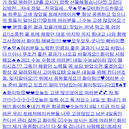
가 정말 원하던 LP를 요시가 깜짝 선물해줬습니다🥺 고맙다
김방전…자네 정말…진국일세…💜🔥💜🔥
😝비하인드씬😝
오
늘 하루도 고생 많았을 트레저메이커🖤 항상 응원하고 있으니
까 힘들지 말아요!??😝
트메 여러분들 ..! 수능 고생 많았어요 !!
❤️❤️ 분명 좋은 결과 있을거에요! 맛있는 저녁 먹고 푹 쉬어
요!!
소중한 울 트메 해왔던 대로 마지막 까지 힘내고 나와 함께
고사장에서 화이팅 해봐요!!!! ❤️❤️
모두모두 굿나잇 빠바이😎
💜🔥💜🔥
여러분들 노력한 만큼의 좋은 결과가 나오길 바랍니
다 !! 아니 무조건 좋은 결과가 나오길 바랄게요!! 화이팅 사랑
해요🔥🔥
2021 수능 수험생 여러분! 내일 수능날이라 많이 떨
리시죠??? 그동안 해왔던 노력들 꼭 보답 받았으면 좋겠어요!
항상 잘 달려와줘서 고마워요🙌 오늘은 내일을 위해 컨디션조
절. 잊지말아요!?? 뒤에서 응원할게요!!! 화이팅!!!🖤
여러분 수
능 준비 잘하고 있죠?!! 얼마 안남았는데 화이팅입니다요❣️🔥❣️
🔥
화이팅😚❤️❤️
오늘도 고생 많으셨어요 여러분💕💕 자 퇴
근!!!💨💨💨💨💨
오늘은 일찍 쉬고 푹 자요☺️ 내일 또 힘내기 위
해!!! 화이팅🍀
내가 찍은 항공캠❤️
수능까지 4일 ! 지금 까지 달
려온 우리 트레저메이커분들 너무 고생많았고 남은 4일동안
컨디션 관리 잘하고 화이팅 ❤️‍🔥
수능 보시는 트메 여러분!! 화이
팅!!! 제가 응원합니다!!! 다 잘 될 겁니다!! 사랑해요!!
트레저