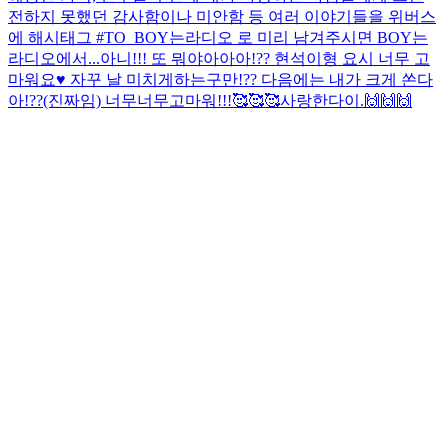
전하지 못했던 감사함이나 미안함 등 여러 이야기들을 위버스
에 해시태그 #TO_BOY는라디오 로 미리 남겨주시면 BOY는
라디오에서...
아니!!! 또 뭐야아아아!?? 현석이형 요시 너무 고
마워요♥️ 자꾸 날 미치게하는구만!?? 다음에는 내가 크게 쏜다
아!??(진짜임) 너무너무고마워!!!🥰🥰🥰사랑한다이.🙌🙌🙌