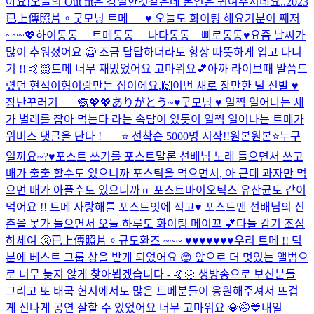
아요!
오늘의 Out fit은 강렬한것같은데 본인은 귀여우시네요..
2023
已上傳照片。
굿모닝 트메___♥️ 오늘도 화이팅 해요
기분이 째저
~~~💖
하이통통__ 트메통통__ 나다통통__삐로통통♥️
요즘 날씨가
많이 추워졌어요 🥶 조금 답답하더라도 항상 따뜻하게 입고 다니
기 !! 🤙🏻
트메 너무 재밌었어요 고마워요💕
아까 라이브때 말씀드
렸던 현석이형이랑만든 집이에요.🙌
이번 새로 장만한 털 신발 ♥️
장난꾸러기 ___🙈
💖💖ありがとう~
♥️
굿모닝 ♥️ 일찍 일어나는 새
가 벌레를 잡아 먹는다 라는 속담이 있듯이 일찍 일어나는 트메가
위버스 댓글을 단다 ! ___⭐️ 선착순 5000명 시작!!
원본
원본⭐️
누구
일까요~?♥️
포스트 쓰기를 포스트말론 선배님 노래 들으면서 쓰고
배가 출출 할수도 있으니까 포스틱을 먹으면서, 아 근데 과자만 먹
으면 배가 아플수도 있으니까ㅠ 포스트바이오틱스 유산균도 같이
먹어요 !! 트메 사랑해를 포스트잇에 적고♥️ 포스트맨 선배님의 신
촌을 못가 들으면서 오늘 하루도 화이팅 메이꼬 💕
다들 감기 조심
하세여 🤧
已上傳照片。
규도환즈 ~~~ ♥️♥️♥️♥️♥️♥️♥️
우리 트메 !! 덕
분에 베스트 그룹 상을 받게 되었어요 😊 앞으로 더 멋있는 앨범으
로 너무 늦지 않게 찾아뵙겠습니다 - 🤙🏻 생방송으로 보신분들
그리고 또 태국 현지에서도 많은 트메분들이 응원해주셔서 뜨겁
게 신나게 공연 잘할 수 있었어요 너무 고마워요 💎
🤭💙
내일