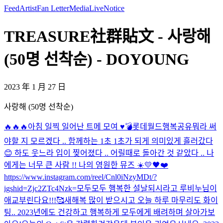
Feed
Artist
Fan Letter
Media
Live
Notice
TREASURE社群貼文 - 사랑해
(50명 선착순) - DOYOUNG
2023 年 1 月 27 日
사랑해 (50명 선착순)
🔥🔥🔥
아침 일찍 일어난 트메 모여 ♥️
💣
롯데월드
행복공유
뭐라 써
야할 지 모르겠다 .. 함께하는 1초 1초가 되게 의미있게 흘러갔다
😊 하도 웃느라 입이 찢어졌다 .. 어릴때로 돌아간 것 같았다 .. 나
에게는 너무 큰 사람 !! 나의 영원한 뮤즈 ☀️💛🖤❤️
https://www.instagram.com/reel/Cnl0iNzyMDt/?
igshid=Zjc2ZTc4Nzk=
모두모두 행복한 설날되시라고 루비누님이
애교부린다요!!!🥰
새해복 많이 받으시고 오늘 하루 마무리도 화이
팅.. 2023년에도 건강하고 행복하게 모두에게 배려하며 살아가보