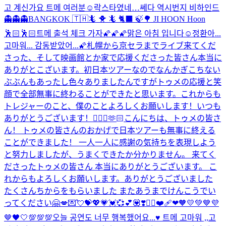
고 계신가요 트메 여러분☺️
락스타였네…
쎄다 역시
번지 비하인드
👻👻👻
BANGKOK 🇹🇭🦎 🐥 🦎 🐈‍⬛ 🍃🌳 JI HOON Hoon
🕺🏻🕺🏻
트메 출석 체크 가자🌠🌠🌠
맑은 아침 입니다☺️
정환아...
고마워... 감동받았어...🌠
札幌から京セラまでライブ来てくだ
さった、そして映画館とか家で応援くださった皆さん本当に
ありがとこざいます。初日本ツアーなのでなんかぎこちない
ぶぶんもあったし色々ありましたんですがトゥメの応援と笑
顔で全部無事に終わることができたと思います。これからも
トレジャーのこと、僕のことよろしくお願いします！いつも
ありがとうございます！🙇🏻‍♂️🫶🏻
こんにちは、トゥメの皆さ
ん！ トゥメの皆さんのおかげで日本ツアーも無事に終える
ことができました！ 一人一人に感謝の気持ちを表現しよう
と努力しましたが、うまくできたか分かりません。 来てく
ださったトゥメの皆さん 本当にありがとうございます。 こ
れからもよろしくお願いします。
ありがとうございました
たくさんちからをもらいました またあうまでけんこうでい
ってください🤗
💋💌💘💝💖💗💓💞💕💟❣️❤️‍🔥❤️‍🩹❤🧡💛💚💙💜
🤎🖤🤍💯💯💯
오늘 공연도 너무 행복했어요...♥️ 트메 고마워 ,,고