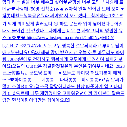
맙다 라는 말을 너무 해주고 싶어
🖤🌠항상 너무 고맙구 사랑해 트
메🌠🖤
사랑해 (50명 선착순)
🔥🔥🔥
아침 일찍 일어난 트메 모여 ♥️
💣
롯데월드
행복공유
뭐라 써야할 지 모르겠다 .. 함께하는 1초 1초
가 되게 의미있게 흘러갔다 😊 하도 웃느라 입이 찢어졌다 .. 어릴
때로 돌아간 것 같았다 .. 나에게는 너무 큰 사람 !! 나의 영원한 뮤
즈 ☀️💛🖤❤️ https://www.instagram.com/reel/Cnl0iNzyMDt/?
igshid=Zjc2ZTc4Nzk=
모두모두 행복한 설날되시라고 루비누님이
애교부린다요!!!🥰
새해복 많이 받으시고 오늘 하루 마무리도 화이
팅.. 2023년에도 건강하고 행복하게 모두에게 배려하며 살아가보
아요!
오늘의 Out fit은 강렬한것같은데 본인은 귀여우시네요..
2023
已上传照片。
굿모닝 트메___♥️ 오늘도 화이팅 해요
기분이 째저
~~~💖
하이통통__ 트메통통__ 나다통통__삐로통통♥️
요즘 날씨가
많이 추워졌어요 🥶 조금 답답하더라도 항상 따뜻하게 입고 다니
기 !! 🤙🏻
트메 너무 재밌었어요 고마워요💕
아까 라이브때 말씀드
렸던 현석이형이랑만든 집이에요.🙌