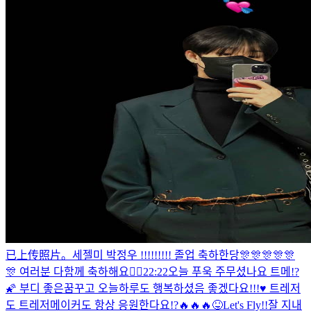
已上传照片。
세젤미 박정우 !!!!!!!!! 졸업 축하한당🎊🎊🎊🎊🎊
🎊 여러분 다함께 축하해요🙆‍♂️
22:22
오늘 푸욱 주무셨나요 트메!?
🌠 부디 좋은꿈꾸고 오늘하루도 행복하셨음 좋겠다요!!!♥️ 트레저
도 트레저메이커도 항상 응원한다요!?🔥🔥🔥😝
Let's Fly!!
잘 지내