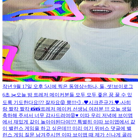
작년 9월 17일 오후 5시에 찍은 동영상⭐️
하나, 둘, 셋!
브이로그
6초 ✂️
오늘 밤 트레저 메이커분들 모두 모두 좋은 꿈 꿀 수 있
도록 기도한다요!?? 잘자요😝 뿡!!!💨 -🖤시크준규가.🖤-
사히
랑 짤칵 짤칵 📸📸
트레저 메이커 선생님 여러분 !!! 오늘 생일
축하해 주셔서 너무 감사드려여😝♥️ 이따 우리 저녁에 브이앱
에서 재밌게 같이 놀아야된다여!?? 특별히 이따 브이앱에서 같
이 밸런스 게임을 하고 싶은데!!! 미리 여기 위버스 댓글에 밸
런스 게임 질문 남겨주시면 이따 브이앱 때 제가 신나게 골라