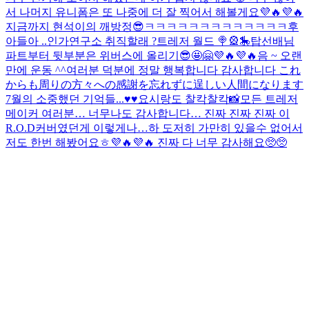
서 나머지 유니폼은 또 나중에 더 잘 찍어서 해볼게요💜🔥💜🔥
지금까지 현석이의 깨방정😎ㅋㅋㅋㅋㅋㅋㅋㅋㅋㅋㅋㅋㅋ후
아들아 ..
인가연구소 취직할래 ?
트레저 월드 🍭🎡🎠
탑선배님
파트부터 뒷부분은 위버스에 올리기😎🤩🤗💜🔥💜🔥
음 ~ 오랜
만에 운동 ^^
여러분 덕분에 정말 행복합니다 감사합니다 これ
からも周りの方々への感謝を忘れずに逞しい人間になります
7월의 소중했던 기억들...♥️♥️
요시랑도 찰칵찰칵📸
모든 트레저
메이커 여러분… 너무나도 감사합니다… 진짜 진짜 진짜 이
R.O.D커버였던게 이렇게나…하 도저히 가만히 있을수 없어서
저도 한번 해봤어요ㅎ💜🔥💜🔥 진짜 다 너무 감사해요🥺🥺