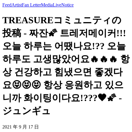
Feed
Artist
Fan Letter
Media
Live
Notice
TREASUREコミュニティの
投稿 - 짜잔🌠 트레저메이커!!!
오늘 하루는 어땠나요!?? 오늘
하루도 고생많았어요🔥🔥🔥 항
상 건강하고 힘냈으면 좋겠다
요😝😝😝 항상 응원하고 있으
니까 화이팅이다요!???🖤🌠 -
ジュンギュ
2021 年 9 月 17 日