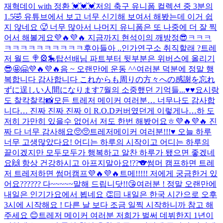
재혁데이 with 정환 💓💓💓
저의 축구 유니폼 컬렉션 중 3분의
1.5🤣 유튜브에서 보고 너무 신기해 보여서 해봤는데 이거 쉽
지 않네요 🥵 너무 많아서 나머지 유니폼은 또 나중에 더 잘 찍
어서 해볼게요💜🔥💜🔥 지금까지 현석이의 깨방정😎ㅋㅋㅋ
ㅋㅋㅋㅋㅋㅋㅋㅋㅋㅋ후
아들아 ..
인가연구소 취직할래 ?
트레
저 월드 🍭🎡🎠
탑선배님 파트부터 뒷부분은 위버스에 올리기
😎🤩🤗💜🔥💜🔥
음 ~ 오랜만에 운동 ^^
여러분 덕분에 정말 행
복합니다 감사합니다 これからも周りの方々への感謝を忘れ
ずに逞しい人間になります
7월의 소중했던 기억들...♥️♥️
요시랑
도 찰칵찰칵📸
모든 트레저 메이커 여러분… 너무나도 감사합
니다… 진짜 진짜 진짜 이 R.O.D커버였던게 이렇게나…하 도
저히 가만히 있을수 없어서 저도 한번 해봤어요ㅎ💜🔥💜🔥 진
짜 다 너무 감사해요🥺🥺
트레저메이커 여러분!!!♥️ 오늘 하루
너무 고생많았다요! 어디는 하루의 시작이고 어디는 하루의
끝이겠지만 모두모두가 행복하고 알찬 하루가 됐으면 좋겠네
요🙌 항상 건강하시고 아프지말아요!??🐨
썸머 캠프하면 트레
저 트레저하면 썸머캠프💜🔥💜🔥
트메!!!!! 저에게 궁금한거 있
어요?????? 다~~~~~말해 드립니닷!!😘
여러분 ! 정말 오랜만에
내일은 인기가요에서 뵙네요 👏🏻 내일은 한국 시간으로 오후
3시에 시작해요 ! 다른 날 보다 조금 일찍 시작하니까 참고 해
주세요 😊
트레저 메이커 여러분 저희가 벌써 데뷔한지 1년이