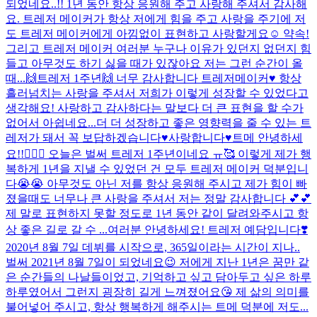
되었네요..!! 1년 동안 항상 응원해 주고 사랑해 주셔서 감사해
요. 트레저 메이커가 항상 저에게 힘을 주고 사랑을 주기에 저
도 트레저 메이커에게 아낌없이 표현하고 사랑할게요☺️ 약속!
그리고 트레저 메이커 여러분 누구나 이유가 있던지 없던지 힘
들고 아무것도 하기 싫을 때가 있잖아요 저는 그런 순간이 올
때...
🙌트레저 1주년🙌 너무 감사합니다 트레저메이커♥️ 항상
흘러넘치는 사랑을 주셔서 저희가 이렇게 성장할 수 있었다고
생각해요! 사랑하고 감사하다는 말보다 더 큰 표현을 할 수가
없어서 아쉽네요...더 더 성장하고 좋은 영향력을 줄 수 있는 트
레저가 돼서 꼭 보답하겠습니다♥️사랑합니다♥️
트메 안녕하세
요!!🙋🏻‍♂️ 오늘은 벌써 트레저 1주년이네요 ㅠ🥰 이렇게 제가 행
복하게 1년을 지낼 수 있었던 건 모두 트레저 메이커 덕분입니
다😭😭 아무것도 아닌 저를 항상 응원해 주시고 제가 힘이 빠
졌을때도 너무나 큰 사랑을 주셔서 저는 정말 감사합니다 💕💕
제 말로 표현하지 못할 정도로 1년 동안 같이 달려와주시고 항
상 좋은 길로 갈 수 ...
여러분 안녕하세요! 트레저 예담입니다❣️
2020년 8월 7일 데뷔를 시작으로, 365일이라는 시간이 지나..
벌써 2021년 8월 7일이 되었네요😉 저에게 지난 1년은 꿈만 같
은 순간들의 나날들이었고, 기억하고 싶고 담아두고 싶은 하루
하루였어서 그런지 굉장히 길게 느껴졌어요😘 제 삶의 의미를
불어넣어 주시고, 항상 행복하게 해주시는 트메 덕분에 저도...