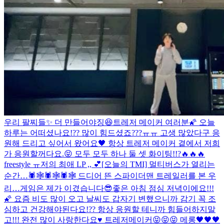
우리 팔찌들✨ 더 만들어야징😆
트레저 메이커 여러분🌠 오늘
하루는 어떠셨나요!?? 많이 힘드셨죠???ㅠㅠ 고생 많았다구 응
원해 드리고 싶어서 왔어요🖤 항상 트레저 메이커 곁에서 저희
가 응원할꺼다요.😝 모두 모두 하나 둘 셋 화이팅!!?🔥🔥🔥
freestyle ㅠ
저의 최애 LP ,, 💕
[오늘의 TMI] 멀티버스가 열리는
순간…🕷🕸🕷🕸🕷🕸 드디어 뜬 스파이더맨 트레일러를 본 우
리…
게임은 제가 이겼습니다😎
좋은 아침 점심 저녁이에요!!!
🌠 요즘 비도 많이 오고 날씨도 갑자기 변했으니까 감기 꼭 조
심하고 건강해야된다요!?? 항상 응원할 테니까 힘들어하지말
고!!! 완전 많이 사랑한다요♥️ 트레저메이커😝😝😝 메롱🖤🖤🖤