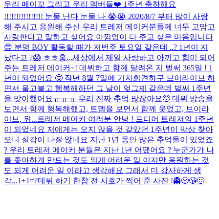
우리 메이꼬 그리고 우리 멤버들❤️ 1주년 축하해요
!!!!!!!!!!!!!!!! 눈물 난다 눈물 나 😭😭 2020/8/7 부터 많이 사랑
해 주시고 응원해 주신 우리 트레저 메이커분들께 너무 고맙고
사랑한다고 말하고 싶어요 아낌없이 다 주고 싶은 마음입니다
😍 분명 BOY 활동할 때가 저번주 토요일 같은데 ..? 1년이 지
났다고 ?😱 ㅎㅎ훙...
세상에서 제일 사랑하고 아끼고 힘이 되어
주는 트레저 메이커~! 데뷔하고 함께 달려온 지 벌써 365일 ! 1
년이 되었어요 🤩 작년 8월 7일에 기자회견하구 브이라이브 하
면서 울고불고 행복해하던 그 날이 엊그제 같은데 벌써 1주년
을 맞이했어요ㅠㅠㅠ 우리 진짜 추억 많잖아요🥺 데뷔 방송을
보면서 함께 행복해했고, 트맵을 보면서 함께 웃었고, 브이라
이브, 위...
트레저 메이커 여러분 안녕 ! 드디어 트레저의 1주년
이 되었네요 저에게는 오지 않을 것 같았던 1주년이 막상 찾아
오니 실감이 나질 않네요 지난 1년 동안 많은 추억들이 있었죠
? 우리 트레저 메이커 분들은 지난 1년 어땠어요 ? 누군가가 나
를 좋아하게 만드는 것도 되게 어려운 일 이지만 응원하는 것
도 되게 어려운 일 이라고 생각해요 그래서 더 감사하게 생
각...
1+1=?
데뷔 하기 한참 전 시호가 찍어 준 사진 !
👻😬😘🙂