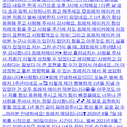
👏🏻 내일은 한국 시간으로 오후 3시에 시작해요 ! 다른 날 보
다 조금 일찍 시작하니까 참고 해주세요 😊
트레저 메이커 여
러분 저희가 벌써 데뷔한지 1년이 되었네요..!! 1년 동안 항상
응원해 주고 사랑해 주셔서 감사해요. 트레저 메이커가 항상
저에게 힘을 주고 사랑을 주기에 저도 트레저 메이커에게 아낌
없이 표현하고 사랑할게요☺️ 약속! 그리고 트레저 메이커 여
러분 누구나 이유가 있던지 없던지 힘들고 아무것도 하기 싫을
때가 있잖아요 저는 그런 순간이 올 때...
🙌트레저 1주년🙌 너
무 감사합니다 트레저메이커♥️ 항상 흘러넘치는 사랑을 주셔
서 저희가 이렇게 성장할 수 있었다고 생각해요! 사랑하고 감
사하다는 말보다 더 큰 표현을 할 수가 없어서 아쉽네요...더 더
성장하고 좋은 영향력을 줄 수 있는 트레저가 돼서 꼭 보답하
겠습니다♥️사랑합니다♥️
트메 안녕하세요!!🙋🏻‍♂️ 오늘은 벌써 트
레저 1주년이네요 ㅠ🥰 이렇게 제가 행복하게 1년을 지낼 수
있었던 건 모두 트레저 메이커 덕분입니다😭😭 아무것도 아
닌 저를 항상 응원해 주시고 제가 힘이 빠졌을때도 너무나 큰
사랑을 주셔서 저는 정말 감사합니다 💕💕 제 말로 표현하지
못할 정도로 1년 동안 같이 달려와주시고 항상 좋은 길로 갈 수
...
여러분 안녕하세요! 트레저 예담입니다❣️ 2020년 8월 7일 데
뷔를 시작으로, 365일이라는 시간이 지나.. 벌써 2021년 8월 7
일이 되었네요😉 저에게 지난 1년은 꿈만 같은 순간들의 나날