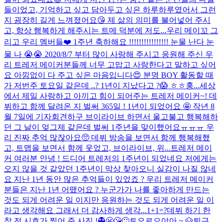
들이었고, 기억하고 싶고 담아두고 싶은 하루하루였어서 그런
지 굉장히 길게 느껴졌어요😘 제 삶의 의미를 불어넣어 주시
고, 항상 행복하게 해주시는 트메 덕분에 저도...
우리 메이꼬 그
리고 우리 멤버들❤️ 1주년 축하해요 !!!!!!!!!!!!!!!! 눈물 난다 눈
물 나 😭😭 2020/8/7 부터 많이 사랑해 주시고 응원해 주신 우
리 트레저 메이커분들께 너무 고맙고 사랑한다고 말하고 싶어
요 아낌없이 다 주고 싶은 마음입니다😍 분명 BOY 활동할 때
가 저번주 토요일 같은데 ..? 1년이 지났다고 ?😱 ㅎㅎ훙...
세상
에서 제일 사랑하고 아끼고 힘이 되어주는 트레저 메이커~! 데
뷔하고 함께 달려온 지 벌써 365일 ! 1년이 되었어요 🤩 작년 8
월 7일에 기자회견하구 브이라이브 하면서 울고불고 행복해하
던 그 날이 엊그제 같은데 벌써 1주년을 맞이했어요ㅠㅠㅠ 우
리 진짜 추억 많잖아요🥺 데뷔 방송을 보면서 함께 행복해했
고, 트맵을 보면서 함께 웃었고, 브이라이브, 위...
트레저 메이
커 여러분 안녕 ! 드디어 트레저의 1주년이 되었네요 저에게는
오지 않을 것 같았던 1주년이 막상 찾아오니 실감이 나질 않네
요 지난 1년 동안 많은 추억들이 있었죠 ? 우리 트레저 메이커
분들은 지난 1년 어땠어요 ? 누군가가 나를 좋아하게 만드는
것도 되게 어려운 일 이지만 응원하는 것도 되게 어려운 일 이
라고 생각해요 그래서 더 감사하게 생각...
1+1=?
데뷔 하기 한
참 전 시호가 찍어 준 사진 !
👻😬😘🙂
토오르으야아 ~ 🐶
퇴근