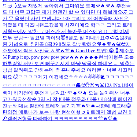
🏃🏻💨
오늘 재밌게 놀아줘서 고마워요 트메💜🔥💜🔥 추천곡
도 다 너무 고맙구 제가 언젠간 할 수 있다면 다 해볼게요🤣 그
간 못 올렸던 사진 보냅니다 ! 아 그리고 저 어렸을때 사진은
어렸을 때 디즈니랜드갔을때 사진이에요 핰ㅋㅋ 그리고 트레
저월드에서 말한 그 버즈가 저 놀아준 버즈에요 !! 그럼 이제
모두 굿밤~~ 월요일 파이팅😈
8월도 잘 지내봐요🌻🍉👏🏻
8월
된 기념으로 추천곡 8곡🤩 8월도 잘부탁해요💜🔥💜🔥😉😍
제
주도에서 찍은 사진들 ㅎ💜🔥💜🔥 Good bye 트맵2😭🥺
제주도
🙃
Pump it up, pow pow pow pow🔥🔥🔥🔥🔥🔥
현석이형은 오늘
하루죙일 저만 보면 뻐꾸기시계 마냥 딸국질 하네요 .... 멈추는
방법 알려줘도 안하는데 좀 혼내주세요 여러분 ~ 너무 시끄러
워요 🤯
ㅋㅋㅋㅋ
제가 이겼네요ㅎㅎㅎㅎ✌️✌️✌️
🐌
ㅋㅋㅋㅋㅋㅋ
ㅋㅋㅋㅋㅋㅋㅋㅋㅋㅋㅋㅋㅋㅋㅋ
👻
😙✋🤨🔫😉
12시
No.1
빠이
빠이 하기전에 추천곡 남겨요~💜🔥💜🔥 오늘 놀아줘서 너무
고마워요
선착순 3명 시 작 !
대뜸 정우와 대뜸 내 8살때 헤어진
친구와 대뜸 칠판에 트레저 남기기💜🔥💜🔥
나한테 왜그래😡
편의점 메로나가 보는 나랑 현석이형🍈🍦
트레저 앨범 발견 !!
🔎
갤러거형들 따라하기 ㅋㅋㅋㅋㅋㅋㅋㅋㅋ💜🔥💜🔥