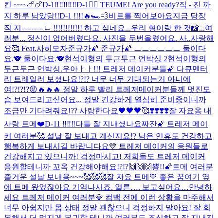
킨 ~~~🍗🍗
D-1‼️‼️‼️‼️‼️
D-1❤️‍🔥 TEUME! Are you ready?
직 - 진 까
지 하루 남았당!!
D-1 !!!!🔥🏎💨
비트를 찍어보아요
지금 당장
직 지---------ㄴ !!!!!!!!!!!! 하고 싶네요...
우리 형이랑 한 컷📸
...여
러분... 정신이 없어버렸다요. 사진을 두번올렸어요. 사..사랑해
요🥰 Feat.사히모자
준규가🌠 준규가🌠 ㅡㅡㅡㅡㅡㅡ 둘이다
요.🐨 둘이다요.🐨
현석이형의 두근두근 언박싱 2
현석이형의
두근두근 언박싱.
우아ㅏㅏ!!! 트레저 메이커분들🌠 다큐멘터
리 트레일러 보셨나요!?!? 너무 너무 기대되는거 아니에
여!?!?!?😝🔥🔥🔥 정말 하루 빨리 트레저메이커분들께 멋진모
습 보여드리고싶어요... 정말 건강하게 열심히 준비중이니까
조금만 기다려줘요!?? 사랑한다요🖤🖤🖤🥰
❣️❣️❣️❣️
잘 자요옹 내
사랑 트메❤️
D-11 ‼️‼️‼️
다들 잘 지내셨나요
짜잔🌠 트레저 메이
커 여러분🥰 설날 잘 보내고 계신지요!? 남은 연휴도 건강하고
행복하게 보내시길 바랍니다요💛 트레저 메이커의 응원들로
건강해지고 있으니까! 걱정마시고! 저희들도 트레저 메이커
응원할테니까 꼬옥 건강해야해요!?!?🙌🙌🙌뿅!!🌠
트메 여러분
즐거운 설날 보내용~~~🥰🥰🥰
잘 자요 트메💙 좋은 꿈
여기 옆
에 트메 왔었잖아요 기억나시죠. 얼른…. 보고싶어요…
안녕하
세요 트레저 메이커 여러분💎 컴백 전에 이런 상황을 마주해서
너무 아쉽지만 몸 상태 정말 괜찮으니 걱정하지 말아요! 잘 회
복해서 더 멋지게 복귀할 테니까 여러분도 조심하고 잘 지내길