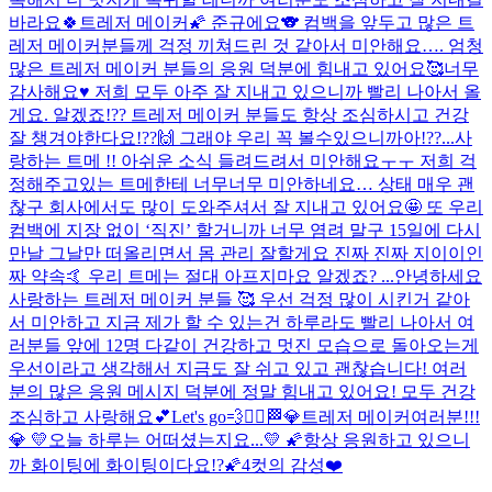
바라요🍀
트레저 메이커🌠 준규에요🐨 컴백을 앞두고 많은 트
레저 메이커분들께 걱정 끼쳐드린 것 같아서 미안해요…. 엄청
많은 트레저 메이커 분들의 응원 덕분에 힘내고 있어요🥰너무
감사해요♥️ 저희 모두 아주 잘 지내고 있으니까 빨리 나아서 올
게요. 알겠죠!?? 트레저 메이커 분들도 항상 조심하시고 건강
잘 챙겨야한다요!??🙌 그래야 우리 꼭 볼수있으니까아!??...
사
랑하는 트메 !! 아쉬운 소식 들려드려서 미안해요ㅜㅜ 저희 걱
정해주고있는 트메한테 너무너무 미안하네요… 상태 매우 괜
찮구 회사에서도 많이 도와주셔서 잘 지내고 있어요🤩 또 우리
컴백에 지장 없이 ‘직진’ 할거니까 너무 염려 말구 15일에 다시
만날 그날만 떠올리면서 몸 관리 잘할게요 진짜 진짜 지이이인
짜 약속🤙 우리 트메는 절대 아프지마요 알겠죠? ...
안녕하세요
사랑하는 트레저 메이커 분들 🥰 우선 걱정 많이 시킨거 같아
서 미안하고 지금 제가 할 수 있는건 하루라도 빨리 나아서 여
러분들 앞에 12명 다같이 건강하고 멋진 모습으로 돌아오는게
우선이라고 생각해서 지금도 잘 쉬고 있고 괜찮습니다! 여러
분의 많은 응원 메시지 덕분에 정말 힘내고 있어요! 모두 건강
조심하고 사랑해요💕
Let's go💨❤️‍🔥🏁
💎트레저 메이커여러분!!!
💎 💛오늘 하루는 어떠셨는지요...💛 🌠항상 응원하고 있으니
까 화이팅에 화이팅이다요!?🌠
4컷의 감성❤️