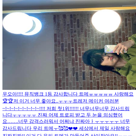
우오아!!!! 뮤직뱅크 1등 감사합니다 트메ㅠㅠㅠㅠㅠ 사랑해요
🏆🏆
저 이거 너무 좋아요..ㅜㅜㅜ
트레저 메이커 여러분
~!~!~!~!~!~!~!~!~!!!! 저희 첫1위!!!!!! 너무너무너무 감사드립
니다ㅜㅜㅜㅜㅜ 진짜 어제 트로피 받고 두 눈을 의심했어
요…….너무 감격스러워서 어쩌냐 진짜아ㅏㅜㅜㅜㅜㅜ 너무
감사드립니다 우리 트메ㅜ🥰🥰❤️❤️ 세상에서 제일 사랑해요
진짜진짜!! 이거 다 우리 트메가 만들어준 상이잖아요!!ㅜㅜㅜ