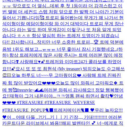
ㅜㅜ 앞으로도 더 열심...
데뷔 후 첫 1등이라 더 감격스럽고 이
번 앨범 더 세컨드 스텝 처럼 앞으로 한 발짝 더 나아간 기분이
들어서 기쁩니다잉🥰 트로피 들어봤는데 무게가 꽤 나가서 현
석이형이랑 예담이형이랑 와 이거 대박이다 트로피 무게 장난
아니다 라는 말도 하며 무게감이 이렇구나 또 처음 알게 되었
습니다 ㅎㅅㅎ 항상 열심히 하는 트레저 도영이가 되겠습니
다!! 감사합니다...
작지만 너무 소중한 트로피,,,🏆 트메 덕분에
음방 1위도 해보고...ㅠㅠㅠ 너무 좋아서 잠시 기절했네요..(하
하) 항상 트레저에게 많은 사랑 주시는 트메 여러분 많이 애정
합니다❣️ 사랑해요♥️
🌠트레저와 이마트24가 콜라보를 하였어
요!!!🌠
요시 또 또 또 최현석 (My treasure) 빙의
오늘도 수고해쓰
👏🏻
오늘 하루도 너~~~무 고마웠어요❤️ 사랑해 트메 진짜진
짜 힘 많이 받았어요❤️❤️❤️
오늘도 많이 와줘서 고마워요🍀 트
메 짱🥰
freestyle~🌊🌊
여러분 와줘서 감사해요!! 정말 행복했어
요!!
재혁아 그거 내폰이야...ㅋㅋ
영통 팬싸 하면서 촬칵💝
안녕
❤️❤️❤️ #TREASURE #TREASURE_WEVERSE
#TREASURE_POPUP
🐈‍⬛트레저메이커🐈‍⬛ 🖤우리 놀자요!!!
🖤
어 .. 어때 다들 ..?!
기...기ㅣㅣ기 긴장,,,, 기대!!!!!!!!!! 여러분
카운트다운 라이브에서 봐용!!
해피 발렌타인 💕 너~에게로 직