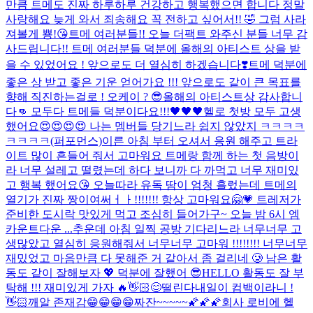
만큼 트메도 진짜 하루하루 건강하고 행복했으면 합니다 정말
사랑해요 늦게 와서 죄송해요 꼭 전하고 싶어서!! 🤣 그럼 사라
져볼게 뿅!😘
트메 여러분들!! 오늘 더팩트 와주신 분들 너무 감
사드립니다!! 트메 여러분들 덕분에 올해의 아티스트 상을 받
을 수 있었어요 ! 앞으로도 더 열심히 하겠습니다❣️
트메 덕분에
좋은 상 받고 좋은 기운 얻어가요 !!! 앞으로도 같이 큰 목표를
향해 직진하는걸로 ! 오케이 ? 😎
올해의 아티스트상 감사합니
다👊 모두다 트메들 덕분이다요!!!🖤🖤🖤
헬로 첫방 모두 고생
했어요😍😍😍😍 나는 멤버들 당기느라 쉽지 않았지 ㅋㅋㅋㅋ
ㅋㅋㅋㅋ(퍼포먼스)
이른 아침 부터 오셔서 응원 해주고 트라
이트 많이 흔들어 줘서 고마워요 트메랑 함께 하는 첫 음방이
라 너무 설레고 떨렸는데 하다 보니까 다 까먹고 너무 재미있
고 행복 했어요😘 오늘따라 유독 땀이 엄청 흘렀는데 트메의
열기가 진짜 짱이여써ㅓㅏ!!!!!!! 항상 고마워요🤗💗 트레저가
준비한 도시락 맛있게 먹고 조심히 들어가구~ 오늘 밤 6시 엠
카운트다운 ...
추운데 아침 일찍 공방 기다리느라 너무너무 고
생많았고 열심히 응원해줘서 너무너무 고마워 !!!!!!!! 너무너무
재밌었고 마음만큼 다 못해준 거 같아서 좀 걸리네 🥲 남은 활
동도 같이 잘해보자 💖 덕분에 잘했어 😎
HELLO 활동도 잘 부
탁해 !!! 재미있게 가자 🔥👋🏻😊
떨린다
내일이 컴백이라니 !
👋🏻
깨알 존재감😁😁😁😁
짜잔~~~~~🌠🌠🌠
회사 로비에 헬