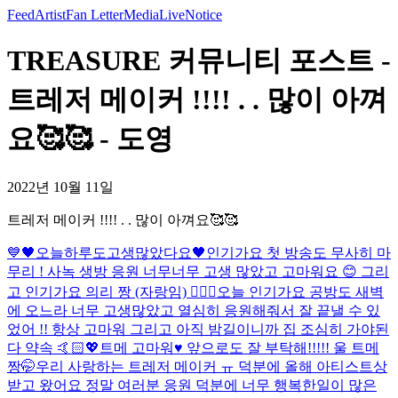
Feed
Artist
Fan Letter
Media
Live
Notice
TREASURE 커뮤니티 포스트 -
트레저 메이커 !!!! . . 많이 아껴
요🥰🥰 - 도영
2022년 10월 11일
트레저 메이커 !!!! . . 많이 아껴요🥰🥰
💙
🖤오늘하루도고생많았다요🖤
인기가요 첫 방송도 무사히 마
무리 ! 사녹 생방 응원 너무너무 고생 많았고 고마워요 😊 그리
고 인기가요 의리 짱 (자랑임) 👍🏻😘
오늘 인기가요 공방도 새벽
에 오느라 너무 고생많았고 열심히 응원해줘서 잘 끝낼 수 있
었어 !! 항상 고마워 그리고 아직 밤길이니까 집 조심히 가야된
다 약속 🤙🏻💖
트메 고마워♥️ 앞으로도 잘 부탁해!!!!! 울 트메
짱🤭
우리 사랑하는 트레저 메이커 ㅠ 덕분에 올해 아티스트상
받고 왔어요 정말 여러분 응원 덕분에 너무 행복한일이 많은