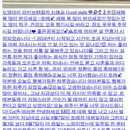
도영데이 라이브
¥$
잘자 お休み Good night 💙
🥀🧷🎸🤘🏻
새해
복 많이 받으세요 ~
트메🌠 새해 복 많이 받으세요!!! 맛있는것
도 많이 먹구, 건강도 꼬옥 챙기시길 바라고, 잠도 푸우욱 주무
시길 바랍니다❤️ 좋은꿈꿔요!?🌠🙏
트메 여러분 설 연휴가 시
작되었습니다 ~! 2024년이 시작되고 시간이 조금 지났는데 다
들 어찌 지내시는지요 ?? 잘 가고 있는 것 같나요?😊 저는 좋아
하는 것을 하며 저를 잘 돌봐주고 있습니다😁 그리고 저는 설
연휴 하면 제가 좋아하는 음식만 엄청 먹었던 기억이 있어요
가족들과 오순도순 어찌 지내나~ 안부도 묻고 사촌들과 어디
놀러도 가고 사촌 형 방...
우리 귀여운 정환이 졸업 축하해!!
우
리 정환이 졸업 축하해🥳
오늘도 너무 감사했습니다! 트메🌠
덕분에 오늘도 행복가득한 하루였습니다! 여러분들도 행복가
득한 하루가 되었길.🙏😝
오늘도 고생하셨습니다! 아까 소감을
많이 절어서.. 그냥 지금보다 더 제 자신이 만족할 수 있고, 트
메분들께 더 자랑스러운 가수가 될 때까지 쉬지 않고 열심히
한다고 말하고 싶었어요! 오늘 와주신 분들 너무 감사드립니
다! Gn!
🫰
여러분 안녕하세요 🙌🏻 제 데뷔 발표 나고 나서 벌
써 5년이 지났네요 사실 8월7일이 트레저 데뷔일자라 그런지 2
월3일 보다 8월7일이 더 와닿는 느낌이였는데 일주일 전 부터
트메 여러분들이 2월3일을 기념하여 써주신 포스트를 보면서