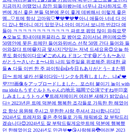
지금까지 어땠었나 잠깐 되돌아봤는데 너무나 감사하게도 주
변에 계신 좋은 분들 덕분에 운이 좋게 데뷔해서 이렇게 좋은
멤...
🤍트메 항상 고마워🤍
🖤🩶🖤🩶🖤
아니 애들아 너네 다 어
디 갔나 했더니 여기 있었구나 아이 여기서 보니까 반갑다 애
들아 ㅋㅋㅋㅋㅋㅋㅋㅋㅋㅋㅋㅋ 파르코 팝업 많이 와줘요💜
🔥
오늘도 힘내
이태원끌라스 잘 봤어요 김이서님 팬이에요🥹
50명안에 못든 트메만 들어와
위버스 선착 50명 간다 들어와 들
어와
잘댜 트메😁
지금 몇시지?
맛있는 저녁 드세요옹😊
오늘 하
루도 화이팅이다요!🌠
ごめんね ドヨン です😆
どうも〜あり
がとう〜さいたま〜
나와 나의 일주일을 위로해준 위대한 글
들🔥 다들 이번 한 주 파이팅👍👍
今日もありがとう~ また明
日〜 트메 셀카 선물이다잉~
リンクを共有しました。
냐🌠
❤️
💜??!!
画像をアップロードしました。
포스터 붙이기 놀이 with
ma idolz
もうすぐルトちゃんの地元 福岡で公演ですね🫶🏻楽
しみましょうトゥメ💖
트레저메이커 여러분 새해가 밝았습니
다⭐️ 2023년은 트메 덕분에 행복한 조각들로 가득한 한 해였어
요 항상 응원해 주시고 무한한 사랑 주셔서 감사합니다🙇‍♂️
2024년도 트레저와 좋은 추억들로 가득 채워봐요 잘 부탁드리
겠습니다😊
2024년도 잘 부탁드릴게요🫶
트메 덕분에 행복했
던 한해였어요 2024년도 만관부❤️😘사랑해용🐉
여러분 2023