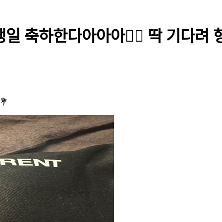
 축하한다아아아❤️‍🔥 딱 기다려 형
💐