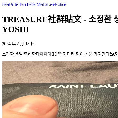
Feed
Artist
Fan Letter
Media
Live
Notice
TREASURE社群貼文 - 소정환 생일
YOSHI
2024 年 2 月 18 日
소정환 생일 축하한다아아아❤️‍🔥 딱 기다려 형이 선물 가져간다🎁🎉