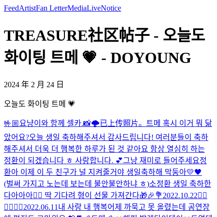
Feed
Artist
Fan Letter
Media
Live
Notice
TREASURE社区帖子 - 오늘도
화이팅 트메 💗 - DOYOUNG
2024 年 2 月 24 日
오늘도 화이팅 트메 💗
🤟🏼
요냥이와 함께 셀카.📸
🌩
已上传照片。
트메 혹시 이거 뭐 닮
았어요?
오늘 생일 축하해주셔서 감사드립니다! 여러분들이 축하
해주셔서 더욱 더 행복한 하루가 된 것 같아요 항상 열심히 하는
정환이 되겠습니다 ㅎ 사랑합니다. 💕
그냥 재미로 들어주세요
정
환아 이제 이 두 친구가 널 지켜줄거야 생일축하해 막둥아💛🖤
(벌써 가지고 노는데 보는데 불안불안하냐 ㅎ)
소정환 생일 축하한
다아아아❤️‍🔥 딱 기다려 형이 선물 가져간다🎁🎉💐
2022.10.22
❤️‍🔥
❤️‍🔥❤️‍🔥
2022.06.11
내 사랑 내 행복
어제 까묵고 못 올렸는데 공연장