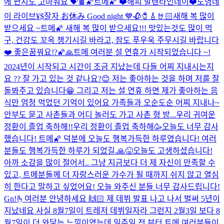
에 편지도 고마워요 💝🍫
🌠트메🌠 ❤️해피 발렌타인데이❤️
도영데
이 라이브
¥$
잘자 お休み Good night 💙
🥀🧷🎸🤘🏻
새해 복 많이
받으세요 ~
트메🌠 새해 복 많이 받으세요!!! 맛있는것도 많이 먹
구, 건강도 꼬옥 챙기시길 바라고, 잠도 푸우욱 주무시길 바랍니다
❤️ 좋은꿈꿔요!?🌠🙏
트메 여러분 설 연휴가 시작되었습니다 ~!
2024년이 시작되고 시간이 조금 지났는데 다들 어찌 지내시는지
요 ?? 잘 가고 있는 것 같나요?😊 저는 좋아하는 것을 하며 저를 잘
돌봐주고 있습니다😁 그리고 저는 설 연휴 하면 제가 좋아하는 음
식만 엄청 먹었던 기억이 있어요 가족들과 오순도순 어찌 지내나~
안부도 묻고 사촌들과 어디 놀러도 가고 사촌 형 방...
우리 귀여운
정환이 졸업 축하해!!
우리 정환이 졸업 축하해🥳
오늘도 너무 감사
했습니다! 트메🌠 덕분에 오늘도 행복가득한 하루였습니다! 여러
분들도 행복가득한 하루가 되었길.🙏😝
오늘도 고생하셨습니다!
아까 소감을 많이 절어서.. 그냥 지금보다 더 제 자신이 만족할 수
있고, 트메분들께 더 자랑스러운 가수가 될 때까지 쉬지 않고 열심
히 한다고 말하고 싶었어요! 오늘 와주신 분들 너무 감사드립니다!
Gn!
🫰
여러분 안녕하세요 🙌🏻 제 데뷔 발표 나고 나서 벌써 5년이
지났네요 사실 8월7일이 트레저 데뷔일자라 그런지 2월3일 보다 8
월7일이 더 와닿는 느낌이였는데 일주일 전 부터 트메 여러분들이