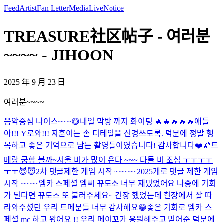
Feed
Artist
Fan Letter
Media
Live
Notice
TREASURE社区帖子 - 여러분
~~~~ - JIHOON
2025 年 9 月 23 日
여러분~~~~
음악중심 나이스~~~😋
내일 막방 까지 화이팅 🔥🔥🔥🔥🔥
애들
아!!! Y로와!!! 지훈이는 손 디테일을 신경쓰도록. 덕분에 정말 행
복하고 좋은 기억으로 남는 촬영들이였습니다! 감사합니다❤️🌠
트
메랑 궁합 볼까~
서울 비가 많이 온다 ~~~ 다들 비 조심 ㅜㅜㅜㅜ
ㅜㅜ
😈😇
2차 댓글제한 게임 시작 ~~~~~
2025개로 댓글 제한 게임
시작 ~~~~
엠카 스페셜 엠씨 뀨도소 너무 재밌었어요 나중에 기회
가 된다면 뀨도소 또 불러주세요~ 긴장 했었는데 현장에서 잘 따
라와주셨던 우리 트메분들 너무 감사해요😁
좋은 기회로 엠카 스
페셜 mc 하고 왔어요 !! 우리 메이꼬가 응원해주고 믿어준 덕분에