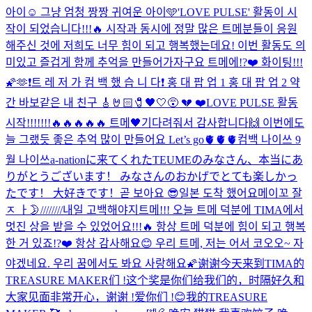
아이☺️ 그냥 엄청 짱짱 귀여운 아이🩵
'LOVE PULSE' 활동이 시
작이 되었습니다!!!🔥 시작과 동시에 정말 많은 트메분들이 응원
해주신 것에 저희도 너무 힘이 되고 행복했는데요! 이번 활동도 의
미있고 즐겁게 함께 추억을 만들어가자구요 트메에!?❤️ 화이팅!!!
🌠🫶
❗️트 레 저 가 컴 백 했 습 니 다❗️ 홍 대 팝 업 1 홍 대 팝 업 2 약
간 바보같은 내 친구 🎸🤘🏻🧷🖤🤍😵 💔 ❤️
LOVE PULSE 활동
시작!!!!!!!🔥🔥🔥🔥🔥 트메🖤기다려줘서 감사합니다🙌 이번에도
늘 그랬듯 좋은 추억 많이 만들어요 Let’s go🫀🫀🫀
컴백 나이쓰 9
월 나이쓰
a-nationに来てくれたTEUMEのみなさん、本当にあ
りがとうございます！ みなさんのおかげでとても楽しかっ
たです！ 大好きです！
곧 보아요 😎
일본 도착 했어요
메이꼬 잘
ㅈ ㅏ🌛////////
내일 고백해야지
트메!!! 오늘 트메 덕분에 TIMA에서
멋진 상을 받을 수 있었어요!!!🔥 항상 트메 덕분에 힘이 되고 행복
한 거 있죠!?❤️ 항상 감사해요😊 우리 트메, 저는 어서 코오오~ 자
야겠네요. 우리 꿈에서도 봐요 사랑해요🌠
谢谢今天来到TIMA的
TREASURE MAKER们 !这个奖是你们给我们的，时隔好久和
大家见面非常开心，谢谢 !爱你们 !😊我的TREASURE