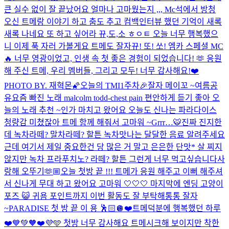
큰 실수 없이 잘 끝났어요 얼마나 고마웠는지 ,,, Mc석에서 방청
오신 트메랑 이야기 하고 춤도 추고 컴백인터뷰 했던 기억이 새록
새록 나네요 또 하고 싶어라 뀨,도,소 ㅎㅇㅌ 오늘 너무 행복했으
니 이제 푹 자러 가볼게요 트메도 잘자
뀨! 또! 쏘! 엠카 스페셜 MC
🔥 너무 영광이었고, 인생 속 첫 좋은 경험이 되었습니다! 🫶 응원
해 주신 트메, 우리 멤버들, 그리고 모두! 너무 감사해요!❤️
PHOTO BY. 재혁몬🌠
오늘의 TMI
1주차🎉
잘자 메이꼬 ~
여름공
유
요즘 빠진 노래 malcolm todd-chest pain 편안하게 듣기 좋아 오
늘의 노래 추천 ~
인가 마치고 왔어요 오늘도 신나는 파라다이스
청량감 미쳤잖아 트메 함께 해줘서 고마워 ~
Grrr…🐯
진짜 진지한
데 녹차라떼? 말차라떼? 할튼 녹차맛나는 달달한 음료 알려주세요
근데 여기서 제일 중요한건 당 많은 거 말고 은은한 단맛* 살 찌지
않지만 녹차 프라푸치노? 라떼? 할튼 그런게 너무 먹고싶습니다
사
랑해 오뚜기🫶🏼
오늘 첫방 끝 !!! 트메가 응원 해주고 이뻐 해주셔
서 신나게 무대 하고 왔어요 고마워 🤍🤍🤍 마지막에 엔딩 고양이
포즈 😺 귀욤 포인트까지 이번 활동도 잘 부탁해통통 잘자
~
PARADISE 첫 방 끝 이 용 🕺🏻🪩
❤️트메덕분에 행복했던 하루
❤️
💙💚🧡❤️💜🩵 첫방 너무 감사해요 트메
시크해 보이지만 착한