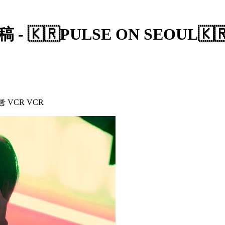
🇰🇷PULSE ON SEOUL🇰
빵 VCR VCR