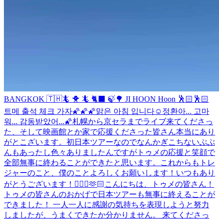
BANGKOK 🇹🇭🦎 🐥 🦎 🐈‍⬛ 🍃🌳 JI HOON Hoon 🕺🏻🕺🏻
트메 출석 체크 가자🌠🌠🌠
맑은 아침 입니다☺️
정환아... 고마
워... 감동받았어...🌠
札幌から京セラまでライブ来てくださっ
た、そして映画館とか家で応援くださった皆さん本当にあり
がとこざいます。初日本ツアーなのでなんかぎこちないぶぶ
んもあったし色々ありましたんですがトゥメの応援と笑顔で
全部無事に終わることができたと思います。これからもトレ
ジャーのこと、僕のことよろしくお願いします！いつもあり
がとうございます！🙇🏻‍♂️🫶🏻
こんにちは、トゥメの皆さん！
トゥメの皆さんのおかげで日本ツアーも無事に終えることが
できました！ 一人一人に感謝の気持ちを表現しようと努力
しましたが、うまくできたか分かりません。 来てくださっ