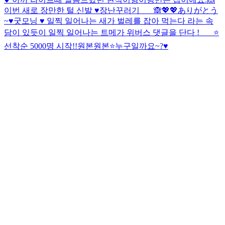
이번 새로 장만한 털 신발 ♥️
장난꾸러기 ___🙈
💖💖ありがとう
~
♥️
굿모닝 ♥️ 일찍 일어나는 새가 벌레를 잡아 먹는다 라는 속
담이 있듯이 일찍 일어나는 트메가 위버스 댓글을 단다 ! ___⭐️
선착순 5000명 시작!!
원본
원본⭐️
누구일까요~?♥️