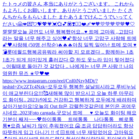
たトゥメの皆さん 本当にありがとうございます。 これから
もよろしくお願いします。
ありがとうございました たくさ
んちからをもらいました またあうまでけんこうでいってく
ださい🤗
💋💌💘💝💖💗💓💞💕💟❣️❤️‍🔥❤️‍🩹❤🧡💛💚💙💜🤎🖤🤍
💯💯💯
오늘 공연도 너무 행복했어요...♥️ 트메 고마워 ,,고맙다
라는 말을 너무 해주고 싶어
🖤🌠항상 너무 고맙구 사랑해 트메
🌠🖤
사랑해 (50명 선착순)
🔥🔥🔥
아침 일찍 일어난 트메 모여 ♥️
💣
롯데월드
행복공유
뭐라 써야할 지 모르겠다 .. 함께하는 1초
1초가 되게 의미있게 흘러갔다 😊 하도 웃느라 입이 찢어졌다
.. 어릴때로 돌아간 것 같았다 .. 나에게는 너무 큰 사람 !! 나의
영원한 뮤즈 ☀️💛🖤❤️
https://www.instagram.com/reel/Cnl0iNzyMDt/?
igshid=Zjc2ZTc4Nzk=
모두모두 행복한 설날되시라고 루비누님
이 애교부린다요!!!🥰
새해복 많이 받으시고 오늘 하루 마무리
도 화이팅.. 2023년에도 건강하고 행복하게 모두에게 배려하며
살아가보아요!
오늘의 Out fit은 강렬한것같은데 본인은 귀여우
시네요..
2023
Foto cargada.
굿모닝 트메___♥️ 오늘도 화이팅 해요
기분이 째저~~~💖
하이통통__ 트메통통__ 나다통통__삐로통
통♥️
요즘 날씨가 많이 추워졌어요 🥶 조금 답답하더라도 항상
따뜻하게 입고 다니기 !! 🤙🏻
트메 너무 재밌었어요 고마워요
💕
아까 라이브때 말씀드렸던 현석이형이랑만든 집이에요.🙌