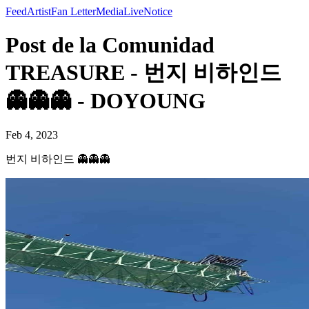
Feed
Artist
Fan Letter
Media
Live
Notice
Post de la Comunidad
TREASURE - 번지 비하인드
👻👻👻 - DOYOUNG
Feb 4, 2023
번지 비하인드 👻👻👻