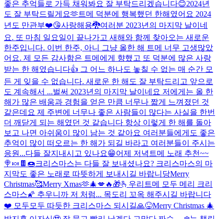
좋은 추억들로 가득 채워봐요 잘 부탁드리겠습니다😊
2024년
도 잘 부탁드릴게요🫶
트메 덕분에 행복했던 한해였어요 2024
년도 만관부❤️😘사랑해용🐉
여러분 2023년의 마지막 날이네
요. 또 마침 일요일이 끝나가고 새해와 함께 찾아오는 새로운
한주입니다. 이번 한주, 아니 그냥 올한 해 트메 너무 고생많았
어요. 제 모든 감사함은 트메에게 향했고 또 덕분에 많은 사랑
받는 한 해였습니다👍 그 어느 하나도 놓칠 수 없는 매 순간 모
든 게 잊을 수 없습니다. 새로운 한 해도 잘 부탁드리고 앞으로
도 계속해서 ...
벌써 2023년의 마지막 날이네요 저에게는 올 한
해가 많은 배움과 경험을 얻은 만큼 너무나 짧게 느껴졌던 것
같은데요 제 주변에 너무나 좋은 사람들이 많다는 사실을 한번
더 깨닫게 되는 해였던 것 같습니다 항상 이렇게 한 해를 돌아
보고 나면 아쉬움이 많이 남는 것 같아요 여러분들에게도 좋은
추억이 많이 떠오르는 한 해가 되길 바라고 여러분들이 주시는
응원...
다들 잘지내시고 있나요😁
어제 저녁
트메 노래 추천~~
🍭🍬🍫🍩
크리스마스는 다들 잘 보내셨나요? 크리스마스의 마
지막도 좋은 노래로 따뜻하게 보내시길 바랍니당
Merry
Christmas🥰
Merry Xmas🫶🎄💋🔥🎁🫰
우리트메 모두 메리 크리
스마스🌠 추우니까 저 처럼... 목도리 꼬옥 해주시길 바랍니다
❤️ 모두모두 따듯한 크리스마스 되시길🙏😝
Merry Christmas 🎄
박지훈 이자식🥹 잘 묵고 빨리 낫겠다 고맙다 짜슥.....
❄️눈 챌린