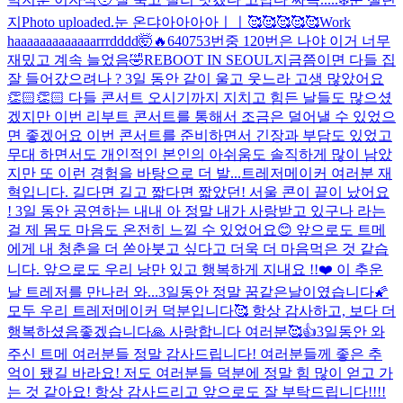
지
Photo uploaded.
눈 온댜아아아아ㅣㅣ🥰🥰🥰🥰🥰
Work
haaaaaaaaaaaaarrrdddd🤯🔥
640753번중 120번은 나야 이거 너무
재밌고 계속 늘었음🤣
REBOOT IN SEOUL
지금쯤이면 다들 집
잘 들어갔으려나 ? 3일 동안 같이 울고 웃느라 고생 많았어요
👏🏻👏🏻 다들 콘서트 오시기까지 지치고 힘든 날들도 많으셨
겠지만 이번 리부트 콘서트를 통해서 조금은 덜어낼 수 있었으
면 좋겠어요 이번 콘서트를 준비하면서 긴장과 부담도 있었고
무대 하면서도 개인적인 본인의 아쉬움도 솔직하게 많이 남았
지만 또 이런 경험을 바탕으로 더 발...
트레저메이커 여러분 재
혁입니다. 길다면 길고 짧다면 짧았던! 서울 콘이 끝이 났어요
! 3일 동안 공연하는 내내 아 정말 내가 사랑받고 있구나 라는
걸 제 몸도 마음도 온전히 느낄 수 있었어요😊 앞으로도 트메
에게 내 청춘을 더 쏟아붓고 싶다고 더욱 더 마음먹은 것 같습
니다. 앞으로도 우리 낭만 있고 행복하게 지내요 !!❤️ 이 추운
날 트레저를 만나러 와...
3일동안 정말 꿈같은날이였습니다🌠
모두 우리 트레저메이커 덕분입니다🥰 항상 감사하고, 보다 더
행복하셨음좋겠습니다🙏 사랑합니다 여러분🥰👍
3일동안 와
주신 트메 여러분들 정말 감사드립니다! 여러분들께 좋은 추
억이 됐길 바라요! 저도 여러분들 덕분에 정말 힘 많이 얻고 가
는 것 같아요! 항상 감사드리고 앞으로도 잘 부탁드립니다!!!!