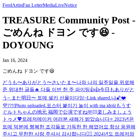
Feed
Artist
Fan Letter
Media
Live
Notice
TREASURE Community Post -
ごめんね ドヨン です😆 -
DOYOUNG
Jan 16, 2024
ごめんね ドヨン です😆
どうも〜ありがとう〜さいたま〜
나와 나의 일주일을 위로해
준 위대한 글들🔥 다들 이번 한 주 파이팅👍👍
今日もありがと
う~ また明日〜 트메 셀카 선물이다잉~
Link shared.
냐🌠
❤️
💜??!!
Photo uploaded.
포스터 붙이기 놀이 with ma idolz
もうす
ぐルトちゃんの地元 福岡で公演ですね🫶🏻楽しみましょう
トゥメ💖
트레저메이커 여러분 새해가 밝았습니다⭐️ 2023년은
트메 덕분에 행복한 조각들로 가득한 한 해였어요 항상 응원해
주시고 무한한 사랑 주셔서 감사합니다🙇‍♂️ 2024년도 트레저와