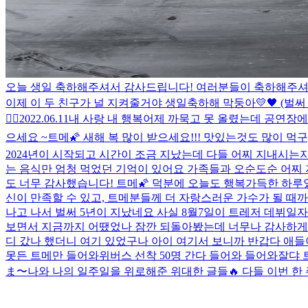
오늘 생일 축하해주셔서 감사드립니다! 여러분들이 축하해주셔서 
이제 이 두 친구가 널 지켜줄거야 생일축하해 막둥아💛🖤 (벌
❤️‍🔥
2022.06.11
내 사랑 내 행복
어제 까묵고 못 올렸는데 공연장에 
으세요 ~
트메🌠 새해 복 많이 받으세요!!! 맛있는것도 많이 먹
2024년이 시작되고 시간이 조금 지났는데 다들 어찌 지내시는지요
는 음식만 엄청 먹었던 기억이 있어요 가족들과 오순도순 어찌 지
도 너무 감사했습니다! 트메🌠 덕분에 오늘도 행복가득한 하루
신이 만족할 수 있고, 트메분들께 더 자랑스러운 가수가 될 때까
나고 나서 벌써 5년이 지났네요 사실 8월7일이 트레저 데뷔일자
보면서 지금까지 어땠었나 잠깐 되돌아봤는데 너무나 감사하게도 
디 갔나 했더니 여기 있었구나 아이 여기서 보니까 반갑다 애
못든 트메만 들어와
위버스 선착 50명 간다 들어와 들어와
잘댜 
ま〜
나와 나의 일주일을 위로해준 위대한 글들🔥 다들 이번 한 주