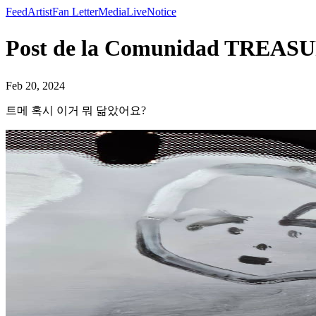
Feed
Artist
Fan Letter
Media
Live
Notice
Post de la Comunidad TR
Feb 20, 2024
트메 혹시 이거 뭐 닮았어요?