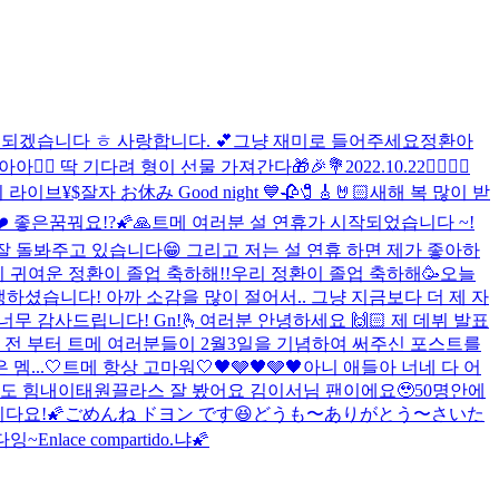
되겠습니다 ㅎ 사랑합니다. 💕
그냥 재미로 들어주세요
정환아
❤️‍🔥 딱 기다려 형이 선물 가져간다🎁🎉💐
2022.10.22
❤️‍🔥❤️‍🔥
 라이브
¥$
잘자 お休み Good night 💙
🥀🧷🎸🤘🏻
새해 복 많이 받
 좋은꿈꿔요!?🌠🙏
트메 여러분 설 연휴가 시작되었습니다 ~!
 잘 돌봐주고 있습니다😁 그리고 저는 설 연휴 하면 제가 좋아하
 귀여운 정환이 졸업 축하해!!
우리 정환이 졸업 축하해🥳
오늘
하셨습니다! 아까 소감을 많이 절어서.. 그냥 지금보다 더 제 자
너무 감사드립니다! Gn!
🫰
여러분 안녕하세요 🙌🏻 제 데뷔 발표
일 전 부터 트메 여러분들이 2월3일을 기념하여 써주신 포스트를
멤...
🤍트메 항상 고마워🤍
🖤🩶🖤🩶🖤
아니 애들아 너네 다 어
도 힘내
이태원끌라스 잘 봤어요 김이서님 팬이에요🥹
50명안에
다요!🌠
ごめんね ドヨン です😆
どうも〜ありがとう〜さいた
다잉~
Enlace compartido.
냐🌠