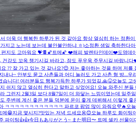
더욱 더 행복한 하루가 된 것 같아요 항상 열심히 하는 정환이 
써 가지고 노는데 보는데 불안불안하냐 ㅎ)
소정환 생일 축하한다아아아
편지도 고마워요 💝🍫
🌠트메🌠 ❤️해피 발렌타인데이❤️
도영데이
구, 건강도 꼬옥 챙기시길 바라고, 잠도 푸우욱 주무시길 바랍니다❤️
 ?? 잘 가고 있는 것 같나요?😊 저는 좋아하는 것을 하며 저를
내나~ 안부도 묻고 사촌들과 어디 놀러도 가고 사촌 형 방...
우리
였습니다! 여러분들도 행복가득한 하루가 되었길.🙏😝
오늘도 고생
지 쉬지 않고 열심히 한다고 말하고 싶었어요! 오늘 와주신 분들 
라 그런지 2월3일 보다 8월7일이 더 와닿는 느낌이였는데 일주
주변에 계신 좋은 분들 덕분에 운이 좋게 데뷔해서 이렇게 좋은 
들아 ㅋㅋㅋㅋㅋㅋㅋㅋㅋㅋㅋㅋ 파르코 팝업 많이 와줘요💜🔥
오늘
트메😁
지금 몇시지?
맛있는 저녁 드세요옹😊
오늘 하루도 화이팅이
 파이팅👍👍
今日もありがとう~ また明日〜 트메 셀카 선물이