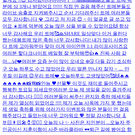
할게요 !!😊 감사합니다아아아ㅏ !!!🤗🤗🤗🤗🤗
오늘도 트메 덕
분에 상 3개나 받았어요 !!!!!! 직접 먼 걸음 해주신 트메분들도
라이브 송출로 지켜봐주시고 순서 기다려주신 트메 여러분들
모두 감사합니다 💎 그리고 저 지금 😊 < 이 얼굴로 글 쓰고 있
어요 ☀️
트메 덕분에 오늘 많은 상을 받을 수 있었어요🙌 항상
너무 감사해요 우리 트메🥰🙏
SHARE 일상
맞다 이거 올린다
했는데
봄
트메 많은 축하 너무 감사합니다! 내가 많이 사랑한
다 트메 고마워🫶
아 맞아 이게 아이언맨 1:1 라이프사이즈요
여러분 핳
다크나이트 베일형 잘 부탁해🥹👍🔥 진짜 사람 같
아…
냠❤️
여러분 요즘 눈이 많이 오네요 ❄️🤧 다들 감기 조심하
구 오늘 하루도 수고 많았어요 우리 얼른 만나자 잘자 ~ ㅡ 만
우절 이길래 😉
우리 트메❤️ 오늘하루도 고생많았어🥰🙌
🔥🔥
🔥🔥🔥🔥🔥
📸뾱📸
안뇽 🖤
선물💝 이것도 재미로 들어주시고
행복한 토요일 되세요🫶
여러분 오늘 제 생일을 같이 즐겨주셔
서 감사합니다 🙇🏻‍♂️ 여러분들이 써주신 편지와 축하 메세지들
은 제가 열심히 읽었어요 !!!! 제가 오늘 사옥에 가지 못 했는데
제 생일 축하를 위해 여러가지 이벤트와 많은 분들이 먼 걸음
해주셨다고 들었는데 너무 고마워요 💖 정말 감사합니당 🎸
🤘🏻👨🏻‍🎤🧷😵❤️‍🔥 오늘의 나 ✨ 사진은 지인분이 ...
오늘자 주
인공이신 지훈이형이 사준 바라클라바 🕶
퇴근 길에 봤어요 항