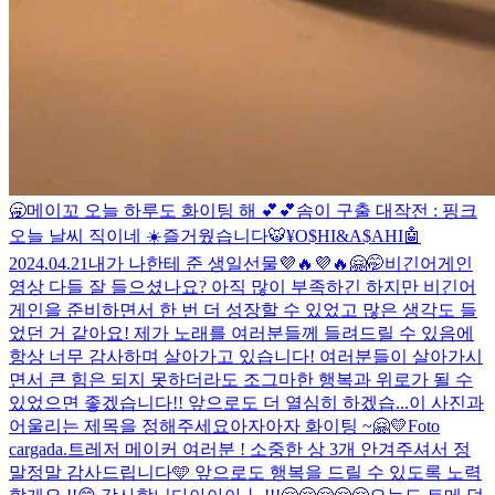
🥱
메이꼬 오늘 하루도 화이팅 해 💕💕
솜이 구출 대작전 : 핑크
오늘 날씨 직이네 ☀️
즐거웠습니다
🐯¥O$HI&A$AHI🤖
2024.04.21
내가 나한테 준 생일선물💜🔥💜🔥
🤗🤭
비긴어게인
영상 다들 잘 들으셨나요? 아직 많이 부족하긴 하지만 비긴어
게인을 준비하면서 한 번 더 성장할 수 있었고 많은 생각도 들
었던 거 같아요! 제가 노래를 여러분들께 들려드릴 수 있음에
항상 너무 감사하며 살아가고 있습니다! 여러분들이 살아가시
면서 큰 힘은 되지 못하더라도 조그마한 행복과 위로가 될 수
있었으면 좋겠습니다!! 앞으로도 더 열심히 하겠습...
이 사진과
어울리는 제목을 정해주세요
아자아자 화이팅 ~🤗💛
Foto
cargada.
트레저 메이커 여러분 ! 소중한 상 3개 안겨주셔서 정
말정말 감사드립니다🩵 앞으로도 행복을 드릴 수 있도록 노력