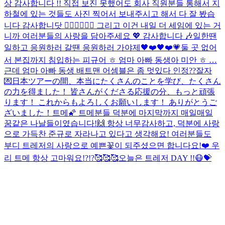
상 감사합니다 !! 직접 보진 못했어도 회사 직원분들 통해서 지
하철에 있는 것들도 사진 찍어서 보내주시고 해서 다 잘 봤습
니다 감사합니닷 🙇🏻‍♂️🙇🏻‍♂️ 그리고 이건 내일 더 세임에 있는 거
니까 여러분들의 사랑을 담아주세요 💖 감사합니다 🎶
일한땐
일하고 응원하러 갈땐 응원하러 가야제🖤❤️🖤❤️
💗
둘 곳 없어
서 본집까지 침입하는 피규어 ㅎ 엄마 아빠 동생아 미안 ㅎ …
근데 엄마 아빠 동생 배트맨 어셈블은 좀 멋있다 인정??
잘자
💌
日本ツアーの間、本当にたくさんのことを学び、たくさん
の力を得ました！ 皆さんがくださる応援の分、もっと頑張
ります！ これからもよろしくお願いします！ ありがとうご
ざいました！
트메🌠 트메분들 덕분에 마지막까지 매일매일
꿈같은 나날들이였습니다!🙌 항상 너무감사하고, 덕분에 사랑
으로 가득찬 준규로 자라나고 있다고 생각해요! 여러분들도
부디 트레저의 사랑으로 예쁜꽃이 되주셨으면 합니다요!❤️ 우
리 트메 항상 고마워요!?!?🥰🥰🥰
오늘은 트레저 DAY !!
😷
💝