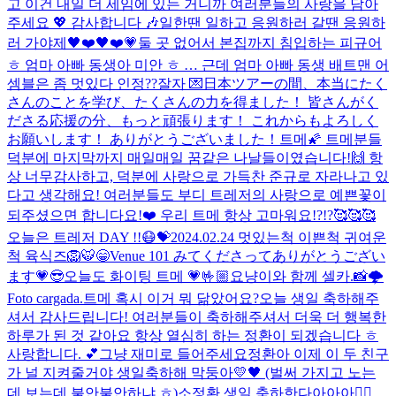
고 이건 내일 더 세임에 있는 거니까 여러분들의 사랑을 담아
주세요 💖 감사합니다 🎶
일한땐 일하고 응원하러 갈땐 응원하
러 가야제🖤❤️🖤❤️
💗
둘 곳 없어서 본집까지 침입하는 피규어
ㅎ 엄마 아빠 동생아 미안 ㅎ … 근데 엄마 아빠 동생 배트맨 어
셈블은 좀 멋있다 인정??
잘자 💌
日本ツアーの間、本当にたく
さんのことを学び、たくさんの力を得ました！ 皆さんがく
ださる応援の分、もっと頑張ります！ これからもよろしく
お願いします！ ありがとうございました！
트메🌠 트메분들
덕분에 마지막까지 매일매일 꿈같은 나날들이였습니다!🙌 항
상 너무감사하고, 덕분에 사랑으로 가득찬 준규로 자라나고 있
다고 생각해요! 여러분들도 부디 트레저의 사랑으로 예쁜꽃이
되주셨으면 합니다요!❤️ 우리 트메 항상 고마워요!?!?🥰🥰🥰
오늘은 트레저 DAY !!
😷
💝
2024.02.24 멋있는척 이쁜척 귀여운
척 육식즈🦁🐯
😁
Venue 101 みてくださってありがとうござい
ます💗😎
오늘도 화이팅 트메 💗
🤟🏼
요냥이와 함께 셀카.📸
🌩
Foto cargada.
트메 혹시 이거 뭐 닮았어요?
오늘 생일 축하해주
셔서 감사드립니다! 여러분들이 축하해주셔서 더욱 더 행복한
하루가 된 것 같아요 항상 열심히 하는 정환이 되겠습니다 ㅎ
사랑합니다. 💕
그냥 재미로 들어주세요
정환아 이제 이 두 친구
가 널 지켜줄거야 생일축하해 막둥아💛🖤 (벌써 가지고 노는
데 보는데 불안불안하냐 ㅎ)
소정환 생일 축하한다아아아❤️‍🔥