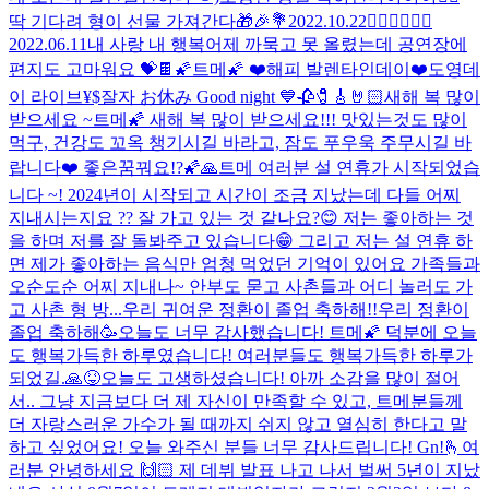
딱 기다려 형이 선물 가져간다🎁🎉💐
2022.10.22
❤️‍🔥❤️‍🔥❤️‍🔥
2022.06.11
내 사랑 내 행복
어제 까묵고 못 올렸는데 공연장에
편지도 고마워요 💝🍫
🌠트메🌠 ❤️해피 발렌타인데이❤️
도영데
이 라이브
¥$
잘자 お休み Good night 💙
🥀🧷🎸🤘🏻
새해 복 많이
받으세요 ~
트메🌠 새해 복 많이 받으세요!!! 맛있는것도 많이
먹구, 건강도 꼬옥 챙기시길 바라고, 잠도 푸우욱 주무시길 바
랍니다❤️ 좋은꿈꿔요!?🌠🙏
트메 여러분 설 연휴가 시작되었습
니다 ~! 2024년이 시작되고 시간이 조금 지났는데 다들 어찌
지내시는지요 ?? 잘 가고 있는 것 같나요?😊 저는 좋아하는 것
을 하며 저를 잘 돌봐주고 있습니다😁 그리고 저는 설 연휴 하
면 제가 좋아하는 음식만 엄청 먹었던 기억이 있어요 가족들과
오순도순 어찌 지내나~ 안부도 묻고 사촌들과 어디 놀러도 가
고 사촌 형 방...
우리 귀여운 정환이 졸업 축하해!!
우리 정환이
졸업 축하해🥳
오늘도 너무 감사했습니다! 트메🌠 덕분에 오늘
도 행복가득한 하루였습니다! 여러분들도 행복가득한 하루가
되었길.🙏😝
오늘도 고생하셨습니다! 아까 소감을 많이 절어
서.. 그냥 지금보다 더 제 자신이 만족할 수 있고, 트메분들께
더 자랑스러운 가수가 될 때까지 쉬지 않고 열심히 한다고 말
하고 싶었어요! 오늘 와주신 분들 너무 감사드립니다! Gn!
🫰
여
러분 안녕하세요 🙌🏻 제 데뷔 발표 나고 나서 벌써 5년이 지났