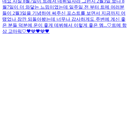
네요 사실 8월7일이 트레저 데뷔일자라 그런지 2월3일 보다 8
월7일이 더 와닿는 느낌이였는데 일주일 전 부터 트메 여러분
들이 2월3일을 기념하여 써주신 포스트를 보면서 지금까지 어
땠었나 잠깐 되돌아봤는데 너무나 감사하게도 주변에 계신 좋
은 분들 덕분에 운이 좋게 데뷔해서 이렇게 좋은 멤...
🤍트메 항
상 고마워🤍
🖤🩶🖤🩶🖤