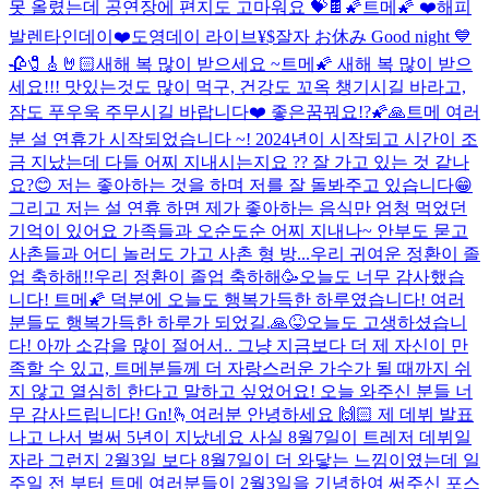
못 올렸는데 공연장에 편지도 고마워요 💝🍫
🌠트메🌠 ❤️해피
발렌타인데이❤️
도영데이 라이브
¥$
잘자 お休み Good night 💙
🥀🧷🎸🤘🏻
새해 복 많이 받으세요 ~
트메🌠 새해 복 많이 받으
세요!!! 맛있는것도 많이 먹구, 건강도 꼬옥 챙기시길 바라고,
잠도 푸우욱 주무시길 바랍니다❤️ 좋은꿈꿔요!?🌠🙏
트메 여러
분 설 연휴가 시작되었습니다 ~! 2024년이 시작되고 시간이 조
금 지났는데 다들 어찌 지내시는지요 ?? 잘 가고 있는 것 같나
요?😊 저는 좋아하는 것을 하며 저를 잘 돌봐주고 있습니다😁
그리고 저는 설 연휴 하면 제가 좋아하는 음식만 엄청 먹었던
기억이 있어요 가족들과 오순도순 어찌 지내나~ 안부도 묻고
사촌들과 어디 놀러도 가고 사촌 형 방...
우리 귀여운 정환이 졸
업 축하해!!
우리 정환이 졸업 축하해🥳
오늘도 너무 감사했습
니다! 트메🌠 덕분에 오늘도 행복가득한 하루였습니다! 여러
분들도 행복가득한 하루가 되었길.🙏😝
오늘도 고생하셨습니
다! 아까 소감을 많이 절어서.. 그냥 지금보다 더 제 자신이 만
족할 수 있고, 트메분들께 더 자랑스러운 가수가 될 때까지 쉬
지 않고 열심히 한다고 말하고 싶었어요! 오늘 와주신 분들 너
무 감사드립니다! Gn!
🫰
여러분 안녕하세요 🙌🏻 제 데뷔 발표
나고 나서 벌써 5년이 지났네요 사실 8월7일이 트레저 데뷔일
자라 그런지 2월3일 보다 8월7일이 더 와닿는 느낌이였는데 일
주일 전 부터 트메 여러분들이 2월3일을 기념하여 써주신 포스