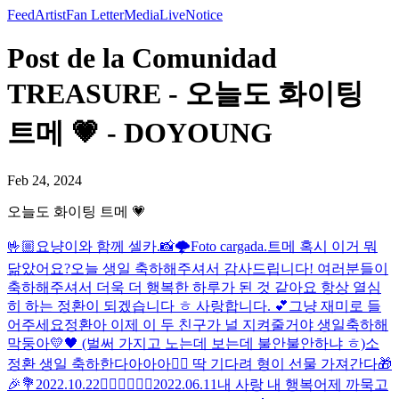
Feed
Artist
Fan Letter
Media
Live
Notice
Post de la Comunidad
TREASURE - 오늘도 화이팅
트메 💗 - DOYOUNG
Feb 24, 2024
오늘도 화이팅 트메 💗
🤟🏼
요냥이와 함께 셀카.📸
🌩
Foto cargada.
트메 혹시 이거 뭐
닮았어요?
오늘 생일 축하해주셔서 감사드립니다! 여러분들이
축하해주셔서 더욱 더 행복한 하루가 된 것 같아요 항상 열심
히 하는 정환이 되겠습니다 ㅎ 사랑합니다. 💕
그냥 재미로 들
어주세요
정환아 이제 이 두 친구가 널 지켜줄거야 생일축하해
막둥아💛🖤 (벌써 가지고 노는데 보는데 불안불안하냐 ㅎ)
소
정환 생일 축하한다아아아❤️‍🔥 딱 기다려 형이 선물 가져간다🎁
🎉💐
2022.10.22
❤️‍🔥❤️‍🔥❤️‍🔥
2022.06.11
내 사랑 내 행복
어제 까묵고