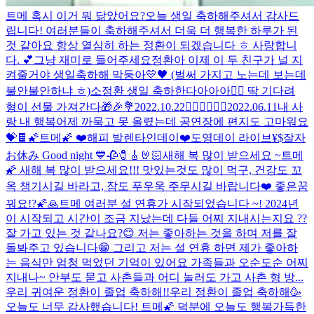
트메 혹시 이거 뭐 닮았어요?
오늘 생일 축하해주셔서 감사드
립니다! 여러분들이 축하해주셔서 더욱 더 행복한 하루가 된
것 같아요 항상 열심히 하는 정환이 되겠습니다 ㅎ 사랑합니
다. 💕
그냥 재미로 들어주세요
정환아 이제 이 두 친구가 널 지
켜줄거야 생일축하해 막둥아💛🖤 (벌써 가지고 노는데 보는데
불안불안하냐 ㅎ)
소정환 생일 축하한다아아아❤️‍🔥 딱 기다려
형이 선물 가져간다🎁🎉💐
2022.10.22
❤️‍🔥❤️‍🔥❤️‍🔥
2022.06.11
내 사
랑 내 행복
어제 까묵고 못 올렸는데 공연장에 편지도 고마워요
💝🍫
🌠트메🌠 ❤️해피 발렌타인데이❤️
도영데이 라이브
¥$
잘자
お休み Good night 💙
🥀🧷🎸🤘🏻
새해 복 많이 받으세요 ~
트메
🌠 새해 복 많이 받으세요!!! 맛있는것도 많이 먹구, 건강도 꼬
옥 챙기시길 바라고, 잠도 푸우욱 주무시길 바랍니다❤️ 좋은꿈
꿔요!?🌠🙏
트메 여러분 설 연휴가 시작되었습니다 ~! 2024년
이 시작되고 시간이 조금 지났는데 다들 어찌 지내시는지요 ??
잘 가고 있는 것 같나요?😊 저는 좋아하는 것을 하며 저를 잘
돌봐주고 있습니다😁 그리고 저는 설 연휴 하면 제가 좋아하
는 음식만 엄청 먹었던 기억이 있어요 가족들과 오순도순 어찌
지내나~ 안부도 묻고 사촌들과 어디 놀러도 가고 사촌 형 방...
우리 귀여운 정환이 졸업 축하해!!
우리 정환이 졸업 축하해🥳
오늘도 너무 감사했습니다! 트메🌠 덕분에 오늘도 행복가득한