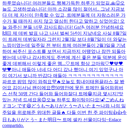
하루였습니다! 여러분들도 행복가득한 하루가 되었길.🙏😝
오
늘도 고생하셨습니다! 아까 소감을 많이 절어서.. 그냥 지금보
다 더 제 자신이 만족할 수 있고, 트메분들께 더 자랑스러운 가
수가 될 때까지 쉬지 않고 열심히 한다고 말하고 싶었어요! 오
늘 와주신 분들 너무 감사드립니다! Gn!
🫰
여러분 안녕하세요
🙌🏻 제 데뷔 발표 나고 나서 벌써 5년이 지났네요 사실 8월7일
이 트레저 데뷔일자라 그런지 2월3일 보다 8월7일이 더 와닿는
느낌이였는데 일주일 전 부터 트메 여러분들이 2월3일을 기념
하여 써주신 포스트를 보면서 지금까지 어땠었나 잠깐 되돌아
봤는데 너무나 감사하게도 주변에 계신 좋은 분들 덕분에 운이
좋게 데뷔해서 이렇게 좋은 멤...
🤍트메 항상 고마워🤍
🖤🩶🖤
🩶🖤
아니 애들아 너네 다 어디 갔나 했더니 여기 있었구나 아
이 여기서 보니까 반갑다 애들아 ㅋㅋㅋㅋㅋㅋㅋㅋㅋㅋㅋㅋ
파르코 팝업 많이 와줘요💜🔥
오늘도 힘내
이태원끌라스 잘 봤
어요 김이서님 팬이에요🥹
50명안에 못든 트메만 들어와
위버
스 선착 50명 간다 들어와 들어와
잘댜 트메😁
지금 몇시지?
맛
있는 저녁 드세요옹😊
오늘 하루도 화이팅이다요!🌠
ごめんね
ドヨン です😆
どうも〜ありがとう〜さいたま〜
나와 나의 일
주일을 위로해준 위대한 글들🔥 다들 이번 한 주 파이팅👍👍
今
日もありがとう~ また明日〜 트메 셀카 선물이다잉~
Enlace
compartido.