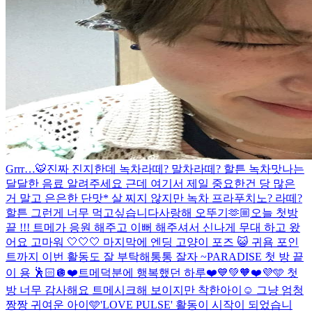
Grrr…🐯
진짜 진지한데 녹차라떼? 말차라떼? 할튼 녹차맛나는
달달한 음료 알려주세요 근데 여기서 제일 중요한건 당 많은
거 말고 은은한 단맛* 살 찌지 않지만 녹차 프라푸치노? 라떼?
할튼 그런게 너무 먹고싶습니다
사랑해 오뚜기🫶🏼
오늘 첫방
끝 !!! 트메가 응원 해주고 이뻐 해주셔서 신나게 무대 하고 왔
어요 고마워 🤍🤍🤍 마지막에 엔딩 고양이 포즈 😺 귀욤 포인
트까지 이번 활동도 잘 부탁해통통 잘자 ~
PARADISE 첫 방 끝
이 용 🕺🏻🪩
❤️트메덕분에 행복했던 하루❤️
💙💚🧡❤️💜🩵 첫
방 너무 감사해요 트메
시크해 보이지만 착한아이☺️ 그냥 엄청
짱짱 귀여운 아이🩵
'LOVE PULSE' 활동이 시작이 되었습니