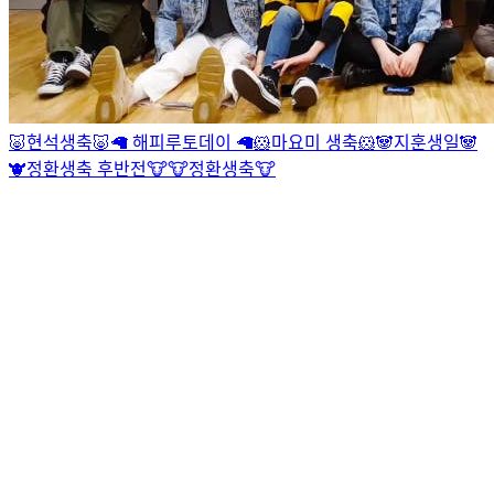
🐷현석생축🐷
🦙 해피루토데이 🦙
🐹마요미 생축🐹
🐼지훈생일🐼
🐮정환생축 후반전🐮
🐮정환생축🐮