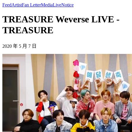
Feed
Artist
Fan Letter
Media
Live
Notice
TREASURE Weverse LIVE -
TREASURE
2020 年 5 月 7 日