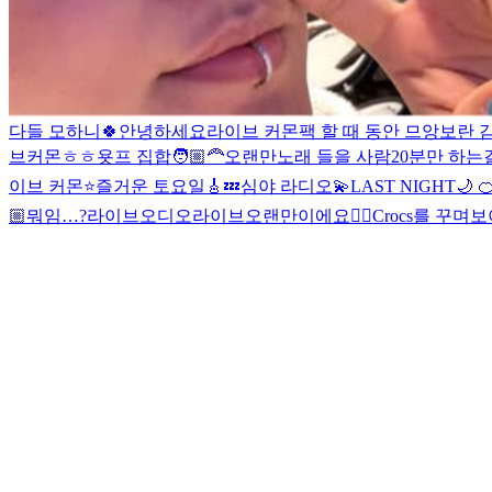
다들 모하니
🍀
안녕하세요
라이브 커몬
팩 할 때 동안 므앙보란 
브커몬
ㅎㅎ
욧프 집합🧑🏼‍🦰
오랜만
노래 들을 사람
20분만 하는
이브 커몬
⭐️즐거운 토요일🎸
💤심야 라디오💫
LAST NIGHT🌙

🏼
뭐임…?
라이브
오디오라이브
오랜만이에요👍🏼
Crocs를 꾸며