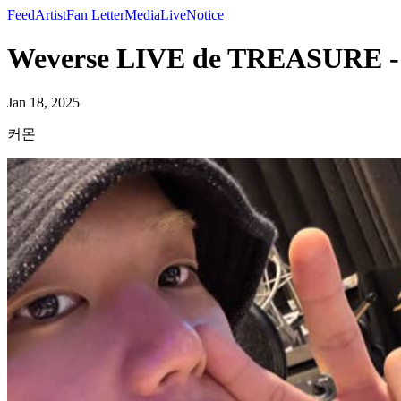
Feed
Artist
Fan Letter
Media
Live
Notice
Weverse LIVE de TREASURE 
Jan 18, 2025
커몬