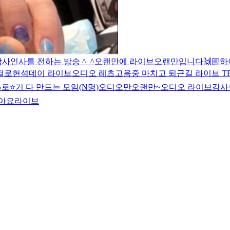
감사인사를 전하는 방송 ^_^
오랜만에 라이브
오랜만입니다🙌🏼
하
걸로
현석데이 라이브
오디오 레츠고
음중 마치고 퇴근길 라이브
T
로⭐️거 다 만드는 모임(N명)
오디오만
오랜만~
오디오 라이브
감사
보아요
라이브