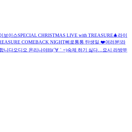
이
보이스
SPECIAL CHRISTMAS LIVE with TREASURE🎄
라이
REASURE COMEBACK NIGHT
삐로통통 탄생일 ❤️
여러분!
라
합니다
오디오 온리
나야
Hi
(´∀｀=)
숙제 하기 싫다…
요시 라방🫶