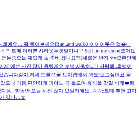
노래에요… 꼭 들어보세요!
Run..and walk
이이이이뜻은 없습니
 트메 여러분 샤라웃투갯벌아니구 Set it to my tempo였어요
 듣는중
오늘 재밌게 놀 준비 됐나요???
새로운 반지 ⭐️⭐️
오랜만에
제 예쁜 사진 많이 올릴게요 ㅎ
널 사랑해..
다 사랑해..
흑백
이
 있습니다
같이 저녁 드쉴?? 곧 브이앱에서 봐요!
보고싶어요 울
았으니 마음 편안하게 피아노 곡 들으며 휴식을 갖길 바래❤️
퇴
다용.. 한동안 오늘 사진 많이 보일거에요..ㅎㅎ;;
트메 추천 고마
뭔가 길다…ㅎ