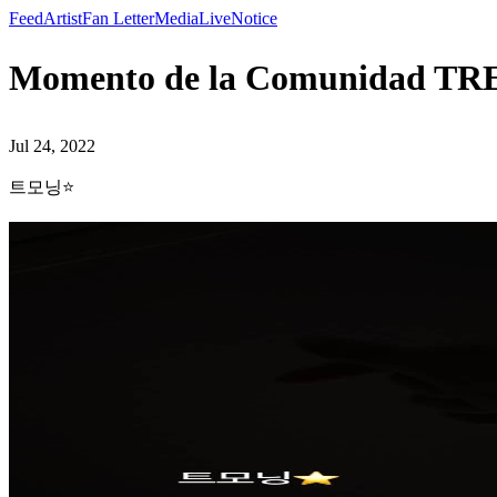
Feed
Artist
Fan Letter
Media
Live
Notice
Momento de la Comunidad T
Jul 24, 2022
트모닝⭐️