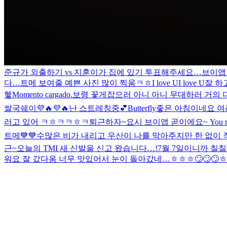
준규가 외출하기 vs 지훈이가 집에 있기 투표해주세요…
브이앱
다…
트메 보여줄 예쁜 사진 많이 찍움ㅋㅎ
I love UI love U
잘 하
헿
Momento cargado.
보령 꽃게잡으러 아니 아니 무대하러 거의 다와
쌀국쉐이💜🔥💜🔥
난 스트레칭중💕
Butterfly
좋은 아침이네요 여
러고 있어 ㅋㅎㅋㅋㅎㅋ
퇴근하자~
요시 브이앱 곧이에요~ You rea
트메💙💙
수많은 비가 내리고 우산이 나를 막아주지만 한 없이 작
근~
오늘의 TMI 새 신발을 신고 왔습니다…!
7월 7일이니까 칠칠
워요 잘 갔다옴 너무 맛있어서 눈이 돌아갔네…ㅎㅎㅎ🙄🙄🙄