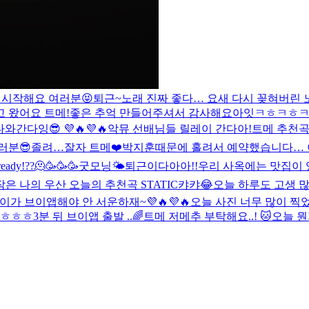
 시작해요 여러분😝
퇴근~
노래 진짜 좋다… 요새 다시 꽂혀버린 
고 왔어요 트메!좋은 추억 만들어주셔서 감사해요
아잇ㅋㅎㅋㅎㅋㅎㅋ
간다잉😎 💜🔥💜🔥
악뮤 선배님들 릴레이 간다아!
트메 추천곡
러분😎
졸려…
잘자 트메❤️
박지훈때문에 홀려서 예약했습니다… 이
dy!??🫠🥳🥳🥳
굿모닝🌤
퇴근이다아아!!
우리 사옥에는 맛집이
은 나의 우산 오늘의 추천곡 STATIC
캬캬😂
오늘 하루도 고생 많
이가 브이앱해야 안 서운하재~💜🔥💜🔥
오늘 사진 너무 많이 찍었
ㅎㅎㅎㅎ
3분 뒤 브이앱 출발 ..
🌈
트메 저메추 부탁해요..! 🐱
오늘 