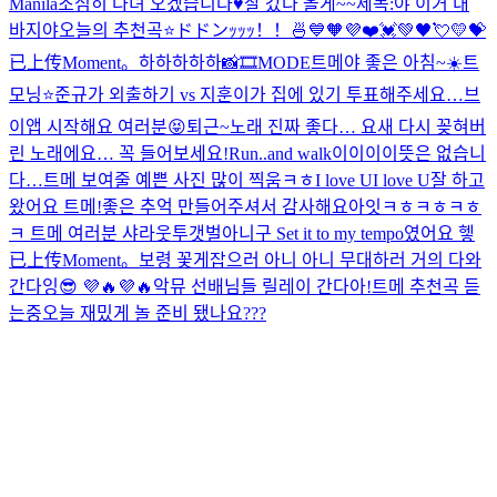
Manila
조심히 다녀 오겠습니다♥️
잘 갔다 올게~~
제목:야 이거 내
바지야
오늘의 추천곡⭐️
ドドンｯｯｯ！！🍜
💙🧡💜❤️💓💚🖤💘💛💝
已上传Moment。
하하하하하
📸🎞MODE
트메야 좋은 아침~☀️
트
모닝⭐️
준규가 외출하기 vs 지훈이가 집에 있기 투표해주세요…
브
이앱 시작해요 여러분😝
퇴근~
노래 진짜 좋다… 요새 다시 꽂혀버
린 노래에요… 꼭 들어보세요!
Run..and walk
이이이이뜻은 없습니
다…
트메 보여줄 예쁜 사진 많이 찍움ㅋㅎ
I love UI love U
잘 하고
왔어요 트메!좋은 추억 만들어주셔서 감사해요
아잇ㅋㅎㅋㅎㅋㅎ
ㅋ 트메 여러분 샤라웃투갯벌아니구 Set it to my tempo였어요 헿
已上传Moment。
보령 꽃게잡으러 아니 아니 무대하러 거의 다와
간다잉😎 💜🔥💜🔥
악뮤 선배님들 릴레이 간다아!
트메 추천곡 듣
는중
오늘 재밌게 놀 준비 됐나요???