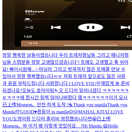
정말 행복한 날들이였습니다 우리 트레저형님들 그리고 매니저형
님들 스텝분들 정말 고생많으셨습니다’! 트메도 고생했고 푹 쉬어
요! 빠이
시원해...✨
마닐라 그리고 방콕까지 많은 트메를 만날 수
있어서 정말 행복했습니다ㅠㅠ 저희 트레저 앞으로도 많은 사랑
과 응원 부탁드립니다 사랑합니다 I LOVE YOU💛
재밌게 놀 준비
되셨나요?
오늘도 호아이팅🫰
오 드디어 일어나셨다 ㅋㅋㅋㅋㅋㅋ
ㅌㅋㅋㅋ
에 한시간 일찍 일어나버렸다 엨ㅋㅋㅋㅋㅋㅋ이거 요시
已上传Moment。
안전 하게 도착 !🛬
Thank you manila
Thank you
Manila💛
GOOD♥️
흰둥이 in manila🐶🐶
MAHAL KITA
I LOVE
YOU
도영이랑 드디어 졸리비 영접했습니다🥹🤩
已上传
Moment。
와 이거 왜 이렇게 맛있어요…?
Hi Manila 😃
Hello