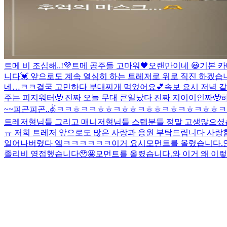
트메 비 조심해..!
💜
트메 공주들 고마워🖤
오랜만이네 😃
기본 카
니다💓 앞으로도 계속 열심히 하는 트레저로 위로 직진 하겠습니다
네…ㅋㅋ
결국 고민하다 부대찌개 먹었어요💕
속보 요시 저녁 같
주는 피지워터🥹 진짜 오늘 무대 큰일났다 진짜 지이이인짜🥹
~~
피곤피곤..
✌️
ㅋㅋㅎㅋㅋㅎㅎㅋㅎㅎㅋㅎㅎㅋㅎㅋㅎㅋㅎㅎㅋ
트레저형님들 그리고 매니저형님들 스텝분들 정말 고생많으셨습니
ㅠ 저희 트레저 앞으로도 많은 사랑과 응원 부탁드립니다 사랑합니다
일어나버렸다 엨ㅋㅋㅋㅋㅋㅋ이거 요시
모먼트를 올렸습니다.
졸리비 영접했습니다🥹🤩
모먼트를 올렸습니다.
와 이거 왜 이