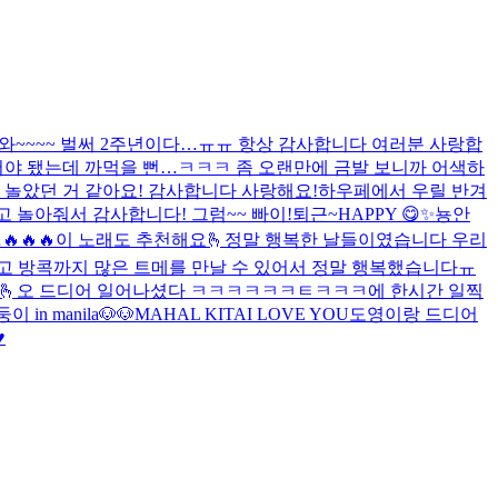
와~~~~ 벌써 2주년이다…ㅠㅠ 항상 감사합니다 여러분 사랑합
어야 됐는데 까먹을 뻔…ㅋㅋㅋ 좀 오랜만에 금발 보니까 어색하
 놀았던 거 같아요! 감사합니다 사랑해요!
하우페에서 우릴 반겨
고 놀아줘서 감사합니다! 그럼~~ 빠이!
퇴근~
HAPPY 😋
✨
뇽안
…
🔥🔥🔥
이 노래도 추천해요🫰
정말 행복한 날들이였습니다 우리
고 방콕까지 많은 트메를 만날 수 있어서 정말 행복했습니다ㅠ
🫰
오 드디어 일어나셨다 ㅋㅋㅋㅋㅋㅋㅌㅋㅋㅋ
에 한시간 일찍
이 in manila🐶🐶
MAHAL KITA
I LOVE YOU
도영이랑 드디어
️