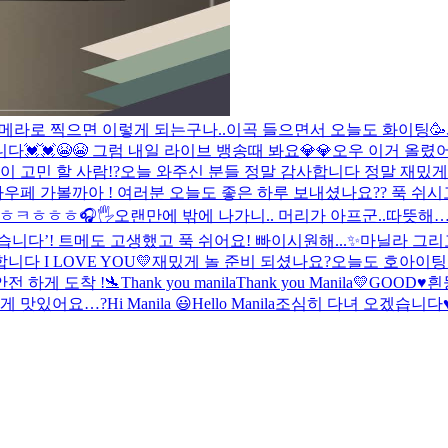
메라로 찍으면 이렇게 되는구나..
이곡 들으면서 오늘도 화이팅🥳
💓😭😭 그럼 내일 라이브 뱅송때 봐요💎💎
오우 이거 올렸
이 고민 할 사람!?
오늘 와주신 분들 정말 감사합니다 정말 재밌게
하우페 가볼까아 !
여러분 오늘도 좋은 하루 보내셨나요?? 푹 쉬시
ㅎㅋㅎㅎㅎ
🎧🖐
오랜만에 밖에 나가니.. 머리가 아프군..
따뜻해
다’! 트메도 고생했고 푹 쉬어요! 빠이
시원해...✨
마닐라 그리
 I LOVE YOU💛
재밌게 놀 준비 되셨나요?
오늘도 호아이팅
안전 하게 도착 !🛬
Thank you manila
Thank you Manila💛
GOOD♥️
흰둥
렇게 맛있어요…?
Hi Manila 😃
Hello Manila
조심히 다녀 오겠습니다♥