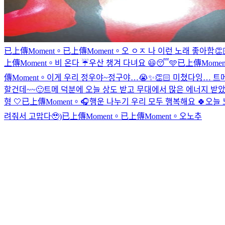
已上傳Moment。
已上傳Moment。
오 ㅇㅈ 나 이런 노래 좋아함👏
上傳Moment。
비 온다 ☔️우산 챙겨 다녀요 😃
😴🩵
已上傳Momen
傳Moment。
이게 우리 정우야~
정구야…😭✨👏🏻 미쳤다잉… 트
할건데~~🙂
트메 덕분에 오늘 상도 받고 무대에서 많은 에너지 받
형 🤍
已上傳Moment。
🎧
행운 나누기 우리 모두 행복해요 🍀
오늘 
려줘서 고맙다🥹)
已上傳Moment。
已上傳Moment。
오노추