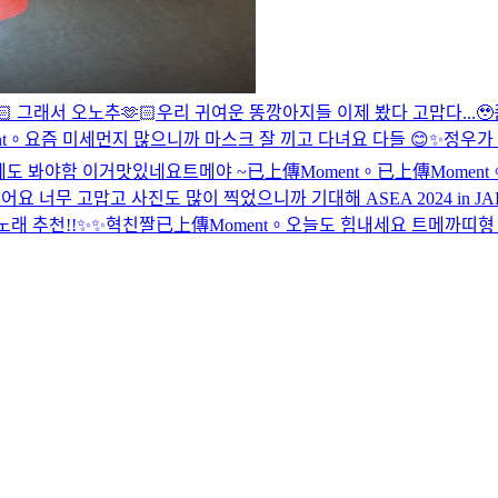
🏻 그래서 오노추🫶🏻
우리 귀여운 똥깡아지들 이제 봤다 고맙다...🥹
t。
요즘 미세먼지 많으니까 마스크 잘 끼고 다녀요 다들 😊✨
정우가 
메도 봐야함 이거
맛있네요
트메야 ~
已上傳Moment。
已上傳Moment
았어요 너무 고맙고 사진도 많이 찍었으니까 기대해
ASEA 2024 in J
노래 추천!!✨✨
혁친짤
已上傳Moment。
오늘도 힘내세요 트메
까띠형