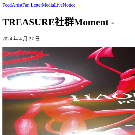
Feed
Artist
Fan Letter
Media
Live
Notice
TREASURE社群Moment -
2024 年 4 月 27 日