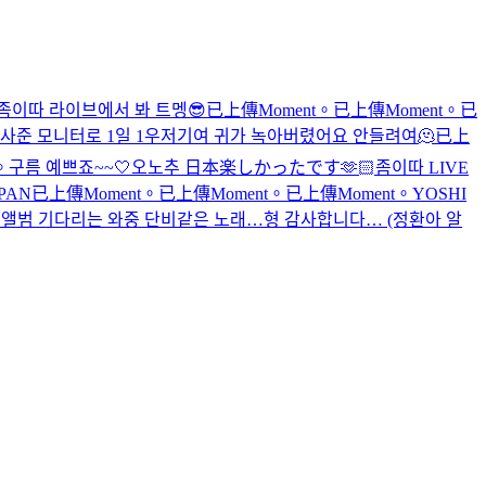
좀이따 라이브에서 봐 트멩😎
已上傳Moment。
已上傳Moment。
已
사준 모니터로 1일 1우
저기여 귀가 녹아버렸어요 안들려여🫠
已上
。
구름 예쁘죠~~🤍
오노추 日本楽しかったです🫶🏻
좀이따 LIVE
APAN
已上傳Moment。
已上傳Moment。
已上傳Moment。
YOSHI
 앨범 기다리는 와중 단비같은 노래…형 감사합니다… (정환아 알