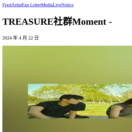
Feed
Artist
Fan Letter
Media
Live
Notice
TREASURE社群Moment -
2024 年 4 月 22 日