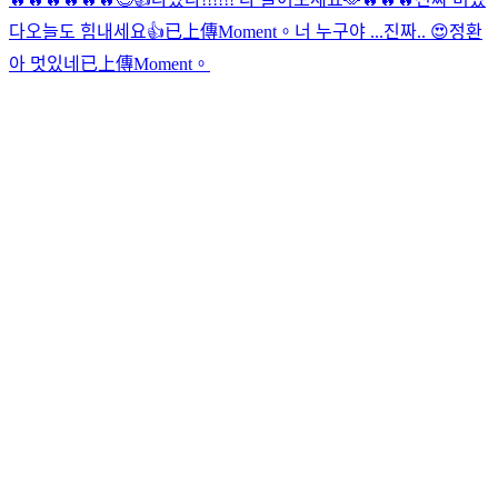
다
오늘도 힘내세요👍
已上傳Moment。
너 누구야 ...진짜.. 😍
정환
아 멋있네
已上傳Moment。