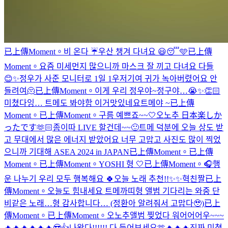
已上傳Moment。
비 온다 ☔️우산 챙겨 다녀요 😃
😴🩵
已上傳
Moment。
요즘 미세먼지 많으니까 마스크 잘 끼고 다녀요 다들
😊✨
정우가 사준 모니터로 1일 1우
저기여 귀가 녹아버렸어요 안
들려여🫠
已上傳Moment。
이게 우리 정우야~
정구야…😭✨👏🏻
미쳤다잉… 트메도 봐야함 이거
맛있네요
트메야 ~
已上傳
Moment。
已上傳Moment。
구름 예쁘죠~~🤍
오노추 日本楽しか
ったです🫶🏻
좀이따 LIVE 할건데~~🙂
트메 덕분에 오늘 상도 받
고 무대에서 많은 에너지 받았어요 너무 고맙고 사진도 많이 찍었
으니까 기대해
ASEA 2024 in JAPAN
已上傳Moment。
已上傳
Moment。
已上傳Moment。
YOSHI 형 🤍
已上傳Moment。
🎧
행
운 나누기 우리 모두 행복해요 🍀
오늘 노래 추천!!✨✨
혁친짤
已上
傳Moment。
오늘도 힘내세요 트메
까띠형 앨범 기다리는 와중 단
비같은 노래…형 감사합니다… (정환아 알려줘서 고맙다🥹)
已上
傳Moment。
已上傳Moment。
오노추
앨범 찢었다 워어어어우~~~
🔥🔥🔥🔥🔥🔥😎👍
나왔다!!!!!! 다 들어보세요🫶
🔥🔥🔥진짜 미쳤