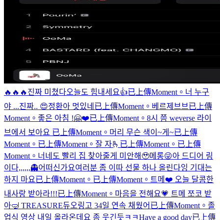
🔥🔥🔥진짜 미쳤다
오늘도 힘내세요👍
已上傳Moment。
너 누구
야 ...진짜.. 😍
정환아 멋있네
已上傳Moment。
베르제브브
已上傳
Moment。
좋은 아침 !
🤗❤️
已上傳Moment。
8시 쯤 weverse 라이
브에서 보아요
已上傳Moment。
머리 무슨 색이~게~
已上傳
Moment。
已上傳Moment。
잘 자🫰
已上傳Moment。
已上傳
Moment。
너네도 빨리 집 찾아줄게 미안해🥹
메롱😜
아 드디어 링
이다,,,,,,
👻
어떠신가요
여러분 좀 이따 선물 하나 올린다잉 기대는
하지 마요
已上傳Moment。
已上傳Moment。
트메❤️ 오늘 달콤한
내사랑 받아라!!!
已上傳Moment。
마음을 전해요💗 트메 쪼코 받
아
🤿 TREASURE
듀오링고 34일 연속 채웠어
已上傳Moment。
졸
업식 영상 내일 올라온데요 좀 웃긴듯ㅋㅋ
Have a good day
已上傳