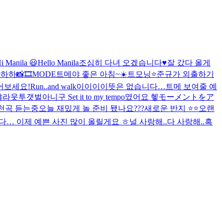
i Manila 😃
Hello Manila
조심히 다녀 오겠습니다♥️
잘 갔다 올게
하하하
📸🎞MODE
트메야 좋은 아침~☀️
트모닝⭐️
준규가 외출하기
어보세요!
Run..and walk
이이이이뜻은 없습니다…
트메 보여줄 예
갯벌아니구 Set it to my tempo였어요 헿
モーメントをア
천곡 듣는중
오늘 재밌게 놀 준비 됐나요???
새로운 반지 ⭐️⭐️
오랜
… 이제 예쁜 사진 많이 올릴게요 ㅎ
널 사랑해..
다 사랑해..
흑