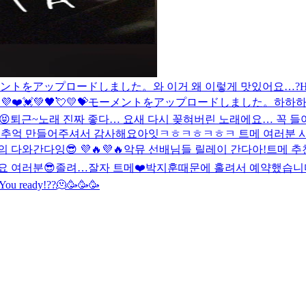
ントをアップロードしました。
와 이거 왜 이렇게 맛있어요…?
H
💜❤️💓💚🖤💘💛💝
モーメントをアップロードしました。
하하
😝
퇴근~
노래 진짜 좋다… 요새 다시 꽂혀버린 노래에요… 꼭 들
은 추억 만들어주셔서 감사해요
아잇ㅋㅎㅋㅎㅋㅎㅋ 트메 여러분 샤라웃투
다와간다잉😎 💜🔥💜🔥
악뮤 선배님들 릴레이 간다아!
트메 추
요 여러분😎
졸려…
잘자 트메❤️
박지훈때문에 홀려서 예약했습니다
ready!??🫠🥳🥳🥳