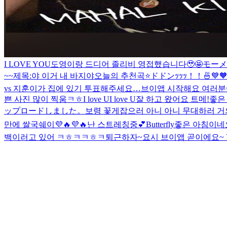
I LOVE YOU
도영이랑 드디어 졸리비 영접했습니다🥹🤩
モーメ
~~
제목:야 이거 내 바지야
오늘의 추천곡⭐️
ドドンｯｯｯ！！🍜
💙
vs 지훈이가 집에 있기 투표해주세요…
브이앱 시작해요 여러분
쁜 사진 많이 찍움ㅋㅎ
I love UI love U
잘 하고 왔어요 트메!좋
ップロードしました。
보령 꽃게잡으러 아니 아니 무대하러 거의 
만에 쌀국쉐이💜🔥💜🔥
난 스트레칭중💕
Butterfly
좋은 아침이네
백
이러고 있어 ㅋㅎㅋㅋㅎㅋ
퇴근하자~
요시 브이앱 곧이에요~ You 