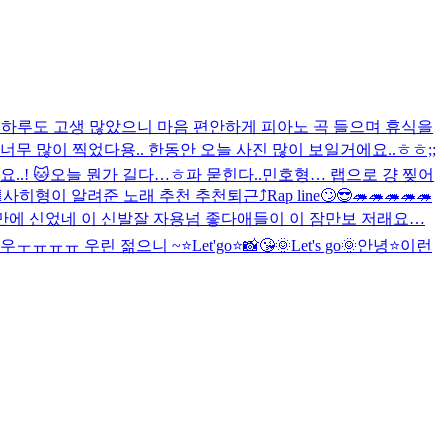
 하루도 고생 많았으니 마음 편안하게 피아노 곡 들으며 휴식을
너무 많이 찍었다용.. 한동안 오늘 사진 많이 보일거에요..ㅎㅎ;;
.! 🐱
오늘 뭔가 길다…ㅎ
파 묻힌다..
민호형… 랩으로 걍 찢어

사히형이 알려준 노래 추천 추천
퇴근⤴︎
Rap line🙄
😎
🦔🦔🦔🦔🦔
만에 신었네 이 신발
잘 자용
넘 좋다
애들이 이 잠만보 저래요…
우ㅜㅠㅠㅠ 우린 젊으니 ~
⭐️Let'go⭐️
📸
😘
🌞Let's go🌞
안녕⭐️
이런