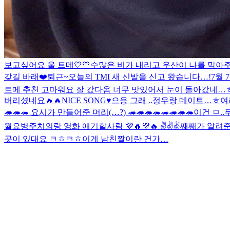
보고싶어요 울 트메💙💙
수많은 비가 내리고 우산이 나를 막아주지
갖길 바래❤️
퇴근~
오늘의 TMI 새 신발을 신고 왔습니다…!
7월 
트메 추천 고마워요 잘 갔다옴 너무 맛있어서 눈이 돌아갔네…ㅎ
버리셨네요🔥🔥
NICE SONG♥️
으응 그래 ..
정우랑 데이트…ㅎ
여
🦔🦔🦔 요시가 만들어준 머리(…?) 🦔🦔🦔🦔🦔🦔🦔🦔
이건 ㅁ..무
월요병주치의랑 영화 얘기할사람 💜🔥💜🔥 ✌️✌️✌️
째째가 알려준
곳이 있대요 ㅋㅎㅋㅎ
이게 남친짤이란 건가…