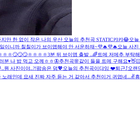
만 한 없이 작은 나의 우산 오늘의 추천곡 STATIC
캬캬😂
오늘
7일이니까 칠칠이가 브이앱해야 안 서운하재~💜🔥💜🔥
오늘 사진 
ㅎㅎ🙄🙄🙄ㅎㅎㅎㅎ
3분 뒤 브이앱 출발 ..
🌈
트메 저메추 부탁해요.
러분 나 밥 먹고 오께ㅎㅎ
🦋
추천곡🌸
같이 들을 트메 구해요♥️
👋
..뭔 사진이야..?!
팝송은 덤💖
오늘의 추천곡이댜잉 ❤️
퇴근⤴︎
오랜
 노래인데 요새 진짜 자주 듣는 거 같아서 추천
이거 귀엽네...
✌️
휴