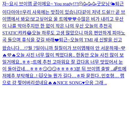
자~
요시 브이앱 곧이에요~ You ready!??🫠🥳🥳🥳
굿모닝🌤
퇴근
이다아아!!
우리 사옥에는 맛집이 있습니다
같이 저녁 드쉴?? 곧 브
이앱에서 봐요!
보고싶어요 울 트메💙💙
수많은 비가 내리고 우산
이 나를 막아주지만 한 없이 작은 나의 우산 오늘의 추천곡
STATIC
캬캬😂
오늘 하루도 고생 많았으니 마음 편안하게 피아노
곡 들으며 휴식을 갖길 바래❤️
퇴근~
오늘의 TMI 새 신발을 신고
왔습니다…!
7월 7일이니까 칠칠이가 브이앱해야 안 서운하재~💜
🔥💜🔥
오늘 사진 너무 많이 찍었다용.. 한동안 오늘 사진 많이 보
일거에요..ㅎㅎ;;
트메 추천 고마워요 잘 갔다옴 너무 맛있어서 눈
이 돌아갔네…ㅎㅎㅎ🙄🙄🙄ㅎㅎㅎㅎ
3분 뒤 브이앱 출발 ..
🌈
트메
저메추 부탁해요..! 🐱
오늘 뭔가 길다…ㅎ
파 묻힌다..
민호형… 랩
으로 걍 찢어버리셨네요🔥🔥
NICE SONG♥️
으응 그래 ..