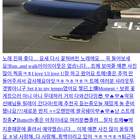
노래 진짜 좋다… 요새 다시 꽂혀버린 노래에요… 꼭 들어보세
요!
Run..and walk
이이이이뜻은 없습니다…
트메 보여줄 예쁜 사진
많이 찍움ㅋㅎ
I love UI love U
잘 하고 왔어요 트메!좋은 추억 만
들어주셔서 감사해요
아잇ㅋㅎㅋㅎㅋㅎㅋ 트메 여러분 샤라웃투
갯벌아니구 Set it to my tempo였어요 헿
已上傳Moment。
보령 꽃
게잡으러 아니 아니 무대하러 거의 다와간다잉😎 💜🔥💜🔥
악뮤
선배님들 릴레이 간다아!
트메 추천곡 듣는중
오늘 재밌게 놀 준비
됐나요???
새로운 반지 ⭐️⭐️
오랜만에 쌀국쉐이💜🔥💜🔥
난 스트레
칭중💕
Butterfly
좋은 아침이네요 여러분😎
졸려…
잘자 트메❤️
박
지훈때문에 홀려서 예약했습니다… 이제 예쁜 사진 많이 올릴게
요 ㅎ
널 사랑해..
다 사랑해..
흑백
이러고 있어 ㅋㅎㅋㅋㅎㅋ
퇴근하