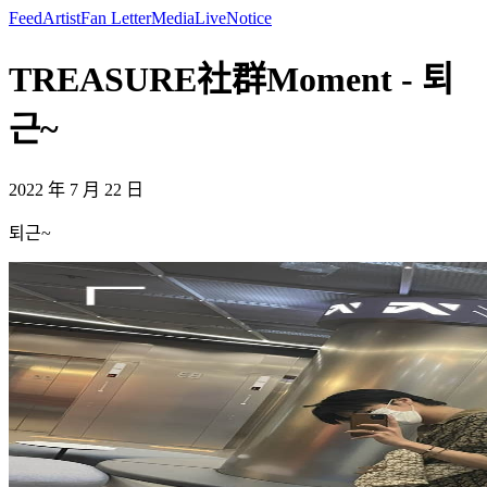
Feed
Artist
Fan Letter
Media
Live
Notice
TREASURE社群Moment - 퇴
근~
2022 年 7 月 22 日
퇴근~