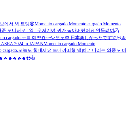
브에서 봐 트멩😎
Momento cargado.
Momento cargado.
Momento
준 모니터로 1일 1우
저기여 귀가 녹아버렸어요 안들려여🫠
to cargado.
구름 예쁘죠~~🤍
오노추 日本楽しかったです🫶🏻
좀
해
ASEA 2024 in JAPAN
Momento cargado.
Momento
 cargado.
오늘도 힘내세요 트메
까띠형 앨범 기다리는 와중 단비
🔥🔥🔥🔥😎👍