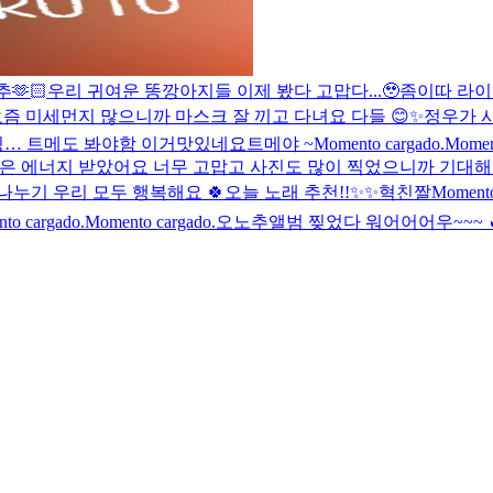
🫶🏻
우리 귀여운 똥깡아지들 이제 봤다 고맙다...🥹
좀이따 라이
즘 미세먼지 많으니까 마스크 잘 끼고 다녀요 다들 😊✨
정우가 사
잉… 트메도 봐야함 이거
맛있네요
트메야 ~
Momento cargado.
Momen
많은 에너지 받았어요 너무 고맙고 사진도 많이 찍었으니까 기대
나누기 우리 모두 행복해요 🍀
오늘 노래 추천!!✨✨
혁친짤
Momento
to cargado.
Momento cargado.
오노추
앨범 찢었다 워어어어우~~~ 🔥