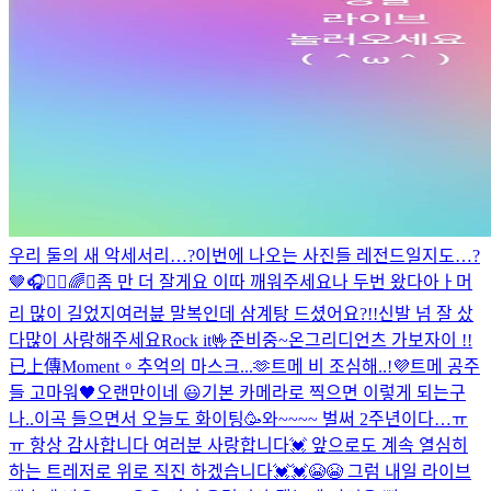
우리 둘의 새 악세서리…?
이번에 나오는 사진들 레전드일지도…?
🤎
🎧🙋‍♂️
🌈✨
좀 만 더 잘게요 이따 깨워주세요
나 두번 왔다아ㅏ
머
리 많이 길었지
여러뷴 말복인데 삼계탕 드셨어요?!!
신발 넘 잘 샀
다
많이 사랑해주세요
Rock it🤟
준비중~
온그리디언츠 가보자이 !!
已上傳Moment。
추억의 마스크...🫶
트메 비 조심해..!
💜
트메 공주
들 고마워🖤
오랜만이네 😃
기본 카메라로 찍으면 이렇게 되는구
나..
이곡 들으면서 오늘도 화이팅🥳
와~~~~ 벌써 2주년이다…ㅠ
ㅠ 항상 감사합니다 여러분 사랑합니다💓 앞으로도 계속 열심히
하는 트레저로 위로 직진 하겠습니다💓💓😭😭 그럼 내일 라이브