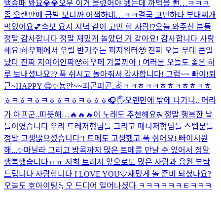
뱅송때 봐요💎💎
오우 이거 올렸어야 됐는데 까먹을 뻔…ㅋㅋㅋ
좀 오랜만에 금발 보니까 어색하네…ㅋㅋ
결국 고민하다 부대찌개
먹었어요💕
속보 요시 저녁 같이 고민 할 사람!?
오늘 와주신 분들
정말 감사합니다 정말 재밌게 놀았던 거 같아요! 감사합니다 사랑
해요!
하우페에서 우릴 반겨주는 피지워터🥹 진짜 오늘 무대 큰일
났다 진짜 지이이인짜🥹
하우페 가볼까아 !
여러분 오늘도 좋은 하
루 보내셨나요?? 푹 쉬시고 놀아줘서 감사합니다! 그럼~~ 빠이!
퇴
근~
HAPPY 😋
✨
뇽안~~
피곤피곤..
✌️
ㅋㅋㅎㅋㅋㅎㅎㅋㅎㅎㅋㅎ
ㅎㅋㅎㅋㅎㅋㅎㅎㅋㅎㅋㅎㅎㅎ
🎧🖐
오랜만에 밖에 나가니.. 머리
가 아프군..
따뜻해…
🔥🔥🔥
이 노래도 추천해요🫰
정말 행복한 날
들이였습니다 우리 트레저형님들 그리고 매니저형님들 스텝분들
정말 고생많으셨습니다’! 트메도 고생했고 푹 쉬어요! 빠이
시원
해...✨
마닐라 그리고 방콕까지 많은 트메를 만날 수 있어서 정말
행복했습니다ㅠㅠ 저희 트레저 앞으로도 많은 사랑과 응원 부탁
드립니다 사랑합니다 I LOVE YOU💛
재밌게 놀 준비 되셨나요?
오늘도 호아이팅🫰
오 드디어 일어나셨다 ㅋㅋㅋㅋㅋㅋㅌㅋㅋㅋ