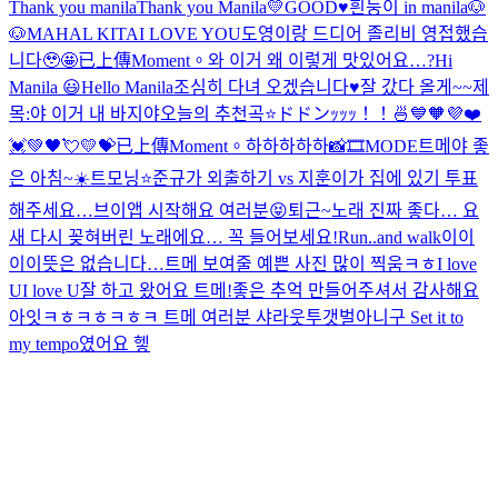
Thank you manila
Thank you Manila💛
GOOD♥️
흰둥이 in manila🐶
🐶
MAHAL KITA
I LOVE YOU
도영이랑 드디어 졸리비 영접했습
니다🥹🤩
已上傳Moment。
와 이거 왜 이렇게 맛있어요…?
Hi
Manila 😃
Hello Manila
조심히 다녀 오겠습니다♥️
잘 갔다 올게~~
제
목:야 이거 내 바지야
오늘의 추천곡⭐️
ドドンｯｯｯ！！🍜
💙🧡💜❤️
💓💚🖤💘💛💝
已上傳Moment。
하하하하하
📸🎞MODE
트메야 좋
은 아침~☀️
트모닝⭐️
준규가 외출하기 vs 지훈이가 집에 있기 투표
해주세요…
브이앱 시작해요 여러분😝
퇴근~
노래 진짜 좋다… 요
새 다시 꽂혀버린 노래에요… 꼭 들어보세요!
Run..and walk
이이
이이뜻은 없습니다…
트메 보여줄 예쁜 사진 많이 찍움ㅋㅎ
I love
UI love U
잘 하고 왔어요 트메!좋은 추억 만들어주셔서 감사해요
아잇ㅋㅎㅋㅎㅋㅎㅋ 트메 여러분 샤라웃투갯벌아니구 Set it to
my tempo였어요 헿