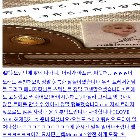
🎧🖐
오랜만에 밖에 나가니.. 머리가 아프군..
따뜻해…
🔥🔥🔥
이
노래도 추천해요🫰
정말 행복한 날들이였습니다 우리 트레저형님
들 그리고 매니저형님들 스텝분들 정말 고생많으셨습니다’! 트메
도 고생했고 푹 쉬어요! 빠이
시원해...✨
마닐라 그리고 방콕까지
많은 트메를 만날 수 있어서 정말 행복했습니다ㅠㅠ 저희 트레저
앞으로도 많은 사랑과 응원 부탁드립니다 사랑합니다 I LOVE
YOU💛
재밌게 놀 준비 되셨나요?
오늘도 호아이팅🫰
오 드디어 일
어나셨다 ㅋㅋㅋㅋㅋㅋㅌㅋㅋㅋ
에 한시간 일찍 일어나버렸다 엨
ㅋㅋㅋㅋㅋㅋ이거 요시
已上傳Moment。
안전 하게 도착 !🛬